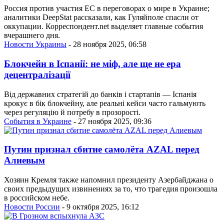
Россия против участия ЕС в переговорах о мире в Украине;
аналитики DeepStat рассказали, как Гуляйполе спасли от
оккупации. Корреспондент.net выделяет главные события
вчерашнего дня.
Новости Украины
- 28 ноября 2025, 06:58
Блокчейн в Іспанії: не міф, але ще не ера
децентралізації
Від державних стратегій до банків і стартапів — Іспанія
крокує в бік блокчейну, але реальні кейси часто гальмують
через регуляцію й потребу в прозорості.
События в Украине
- 27 ноября 2025, 09:36
Путин признал сбитие самолёта AZAL перед
Алиевым
Хозяин Кремля также напомнил президенту Азербайджана о
своих предыдущих извинениях за то, что трагедия произошла
в российском небе.
Новости России
- 9 октября 2025, 16:12