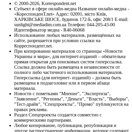
© 2000-2026, Korrespondent.net
Субъект в сфере онлайн-медиа Название онлайн-медиа -
«КореспонденТ.net» Адрес: 02091, місто Київ,
ХАРКІВСЬКЕ ШОСЕ, будинок 172-Б, офіс 208/1 E-mail:
sunlight@mediadim.com.ua
Телефон: 044-205-43-00
Идентификатор медиа - R40-06068
Использование любых материалов, размещённых на
сайте, разрешается при условии ссылки на
Корреспондент.net.
При копировании материалов со страницы «Новости
Украины и мира», для интернет-изданий – обязательна
прямая открытая для поисковых систем гиперссылка.
Ссылка должна быть размещена в независимости от
полного либо частичного использования материалов.
Гиперссылка (для интернет- изданий) – должна быть
размещена в подзаголовке или в первом абзаце
материала.
Новости с пометками "Мнение", "Экспертиза",
"Заявление", "Регионы", "Деньги", "Власть", "Выборы",
"Тест-драйв", "Спецпроекты", "Промо" публикуются на
правах рекламы.
Раздел Спецпроекты создается совместно с
коммерческими партнерами.
Любое копирование, публикация, републикация и
другое распространение информации, которое содержит