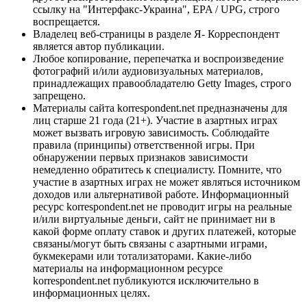
ссылку на "Интерфакс-Украина", EPA / UPG, строго
воспрещается.
Владелец веб-страницы в разделе Я- Корреспондент
является автор публикации.
Любое копирование, перепечатка и воспроизведение
фотографий и/или аудиовизуальных материалов,
принадлежащих правообладателю Getty Images, строго
запрещено.
Материалы сайта korrespondent.net предназначены для
лиц старше 21 года (21+). Участие в азартных играх
может вызвать игровую зависимость. Соблюдайте
правила (принципы) ответственной игры. При
обнаружении первых признаков зависимости
немедленно обратитесь к специалисту. Помните, что
участие в азартных играх не может являться источником
доходов или альтернативой работе. Информационный
ресурс korrespondent.net не проводит игры на реальные
и/или виртуальные деньги, сайт не принимает ни в
какой форме оплату ставок и других платежей, которые
связаны/могут быть связаны с азартными играми,
букмекерами или тотализаторами. Какие-либо
материалы на информационном ресурсе
korrespondent.net публикуются исключительно в
информационных целях.