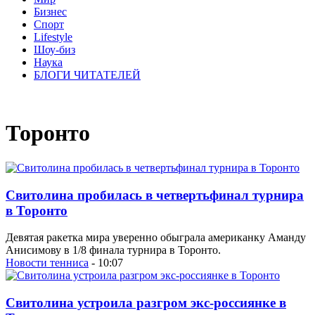
Бизнес
Спорт
Lifestyle
Шоу-биз
Наука
БЛОГИ ЧИТАТЕЛЕЙ
Торонто
Свитолина пробилась в четвертьфинал турнира
в Торонто
Девятая ракетка мира уверенно обыграла американку Аманду
Анисимову в 1/8 финала турнира в Торонто.
Новости тенниса
- 10:07
Свитолина устроила разгром экс-россиянке в