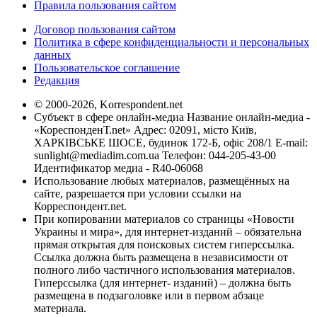
Правила пользования сайтом
Договор пользования сайтом
Политика в сфере конфиденциальности и персональных
данных
Пользовательское соглашение
Редакция
© 2000-2026, Korrespondent.net
Субъект в сфере онлайн-медиа Название онлайн-медиа -
«КореспонденТ.net» Адрес: 02091, місто Київ,
ХАРКІВСЬКЕ ШОСЕ, будинок 172-Б, офіс 208/1 E-mail:
sunlight@mediadim.com.ua
Телефон: 044-205-43-00
Идентификатор медиа - R40-06068
Использование любых материалов, размещённых на
сайте, разрешается при условии ссылки на
Корреспондент.net.
При копировании материалов со страницы «Новости
Украины и мира», для интернет-изданий – обязательна
прямая открытая для поисковых систем гиперссылка.
Ссылка должна быть размещена в независимости от
полного либо частичного использования материалов.
Гиперссылка (для интернет- изданий) – должна быть
размещена в подзаголовке или в первом абзаце
материала.