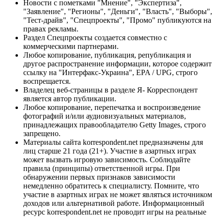
Новости с пометками "Мнение", "Экспертиза",
"Заявление", "Регионы", "Деньги", "Власть", "Выборы",
"Тест-драйв", "Спецпроекты", "Промо" публикуются на
правах рекламы.
Раздел Спецпроекты создается совместно с
коммерческими партнерами.
Любое копирование, публикация, републикация и
другое распространение информации, которое содержит
ссылку на "Интерфакс-Украина", EPA / UPG, строго
воспрещается.
Владелец веб-страницы в разделе Я- Корреспондент
является автор публикации.
Любое копирование, перепечатка и воспроизведение
фотографий и/или аудиовизуальных материалов,
принадлежащих правообладателю Getty Images, строго
запрещено.
Материалы сайта korrespondent.net предназначены для
лиц старше 21 года (21+). Участие в азартных играх
может вызвать игровую зависимость. Соблюдайте
правила (принципы) ответственной игры. При
обнаружении первых признаков зависимости
немедленно обратитесь к специалисту. Помните, что
участие в азартных играх не может являться источником
доходов или альтернативой работе. Информационный
ресурс korrespondent.net не проводит игры на реальные