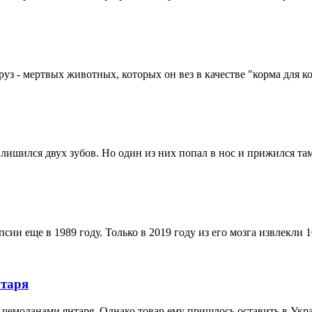
з - мертвых животных, которых он вез в качестве "корма для к
 лишился двух зубов. Но один из них попал в нос и прижился там
ии еще в 1989 году. Только в 2019 году из его мозга извлекли 
нтаря
 чемоданами янтаря. Однако товар ему пришлось оставить в Укр