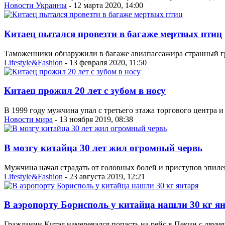
Новости Украины
- 12 марта 2020, 14:00
Китаец пытался провезти в багаже мертвых птиц
Таможенники обнаружили в багаже авиапассажира странный гру
Lifestyle&Fashion
- 13 февраля 2020, 11:50
Китаец прожил 20 лет с зубом в носу
В 1999 году мужчина упал с третьего этажа торгового центра и
Новости мира
- 13 ноября 2019, 08:38
В мозгу китайца 30 лет жил огромный червь
Мужчина начал страдать от головных болей и приступов эпилепс
Lifestyle&Fashion
- 23 августа 2019, 12:21
В аэропорту Борисполь у китайца нашли 30 кг я
Гражданин Китая намеревался попасть на рейс в Пекин с двумя