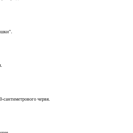
ошки".
.
10-сантиметрового червя.
аине.