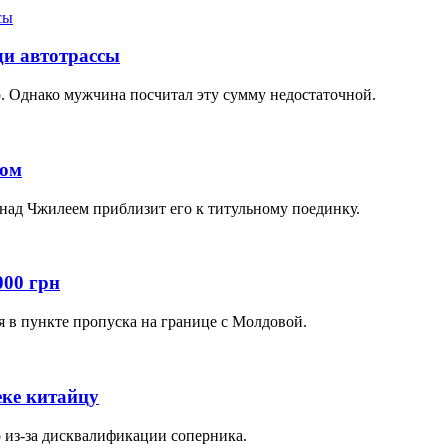
ди автотрассы
о. Однако мужчина посчитал эту сумму недостаточной.
ром
над Чжилеем приблизит его к титульному поединку.
000 грн
я в пункте пропуска на границе с Молдовой.
еке китайцу
 из-за дисквалификации соперника.