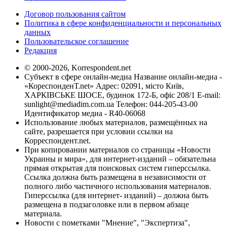
Договор пользования сайтом
Политика в сфере конфиденциальности и персональных
данных
Пользовательское соглашение
Редакция
© 2000-2026, Korrespondent.net
Субъект в сфере онлайн-медиа Название онлайн-медиа -
«КореспонденТ.net» Адрес: 02091, місто Київ,
ХАРКІВСЬКЕ ШОСЕ, будинок 172-Б, офіс 208/1 E-mail:
sunlight@mediadim.com.ua
Телефон: 044-205-43-00
Идентификатор медиа - R40-06068
Использование любых материалов, размещённых на
сайте, разрешается при условии ссылки на
Корреспондент.net.
При копировании материалов со страницы «Новости
Украины и мира», для интернет-изданий – обязательна
прямая открытая для поисковых систем гиперссылка.
Ссылка должна быть размещена в независимости от
полного либо частичного использования материалов.
Гиперссылка (для интернет- изданий) – должна быть
размещена в подзаголовке или в первом абзаце
материала.
Новости с пометками "Мнение", "Экспертиза",