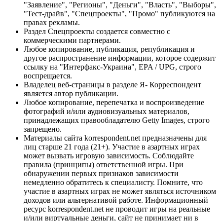
"Заявление", "Регионы", "Деньги", "Власть", "Выборы",
"Тест-драйв", "Спецпроекты", "Промо" публикуются на
правах рекламы.
Раздел Спецпроекты создается совместно с
коммерческими партнерами.
Любое копирование, публикация, републикация и
другое распространение информации, которое содержит
ссылку на "Интерфакс-Украина", EPA / UPG, строго
воспрещается.
Владелец веб-страницы в разделе Я- Корреспондент
является автор публикации.
Любое копирование, перепечатка и воспроизведение
фотографий и/или аудиовизуальных материалов,
принадлежащих правообладателю Getty Images, строго
запрещено.
Материалы сайта korrespondent.net предназначены для
лиц старше 21 года (21+). Участие в азартных играх
может вызвать игровую зависимость. Соблюдайте
правила (принципы) ответственной игры. При
обнаружении первых признаков зависимости
немедленно обратитесь к специалисту. Помните, что
участие в азартных играх не может являться источником
доходов или альтернативой работе. Информационный
ресурс korrespondent.net не проводит игры на реальные
и/или виртуальные деньги, сайт не принимает ни в