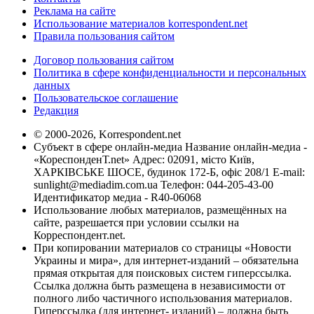
Реклама на сайте
Использование материалов korrespondent.net
Правила пользования сайтом
Договор пользования сайтом
Политика в сфере конфиденциальности и персональных
данных
Пользовательское соглашение
Редакция
© 2000-2026, Korrespondent.net
Субъект в сфере онлайн-медиа Название онлайн-медиа -
«КореспонденТ.net» Адрес: 02091, місто Київ,
ХАРКІВСЬКЕ ШОСЕ, будинок 172-Б, офіс 208/1 E-mail:
sunlight@mediadim.com.ua
Телефон: 044-205-43-00
Идентификатор медиа - R40-06068
Использование любых материалов, размещённых на
сайте, разрешается при условии ссылки на
Корреспондент.net.
При копировании материалов со страницы «Новости
Украины и мира», для интернет-изданий – обязательна
прямая открытая для поисковых систем гиперссылка.
Ссылка должна быть размещена в независимости от
полного либо частичного использования материалов.
Гиперссылка (для интернет- изданий) – должна быть