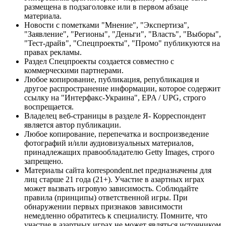
размещена в подзаголовке или в первом абзаце
материала.
Новости с пометками "Мнение", "Экспертиза",
"Заявление", "Регионы", "Деньги", "Власть", "Выборы",
"Тест-драйв", "Спецпроекты", "Промо" публикуются на
правах рекламы.
Раздел Спецпроекты создается совместно с
коммерческими партнерами.
Любое копирование, публикация, републикация и
другое распространение информации, которое содержит
ссылку на "Интерфакс-Украина", EPA / UPG, строго
воспрещается.
Владелец веб-страницы в разделе Я- Корреспондент
является автор публикации.
Любое копирование, перепечатка и воспроизведение
фотографий и/или аудиовизуальных материалов,
принадлежащих правообладателю Getty Images, строго
запрещено.
Материалы сайта korrespondent.net предназначены для
лиц старше 21 года (21+). Участие в азартных играх
может вызвать игровую зависимость. Соблюдайте
правила (принципы) ответственной игры. При
обнаружении первых признаков зависимости
немедленно обратитесь к специалисту. Помните, что
участие в азартных играх не может являться источником