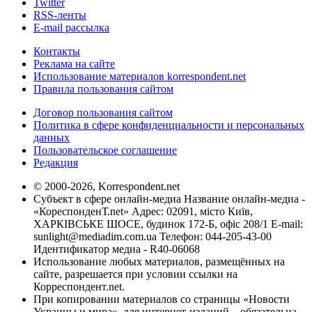
Twitter
RSS-ленты
E-mail рассылка
Контакты
Реклама на сайте
Использование материалов korrespondent.net
Правила пользования сайтом
Договор пользования сайтом
Политика в сфере конфиденциальности и персональных
данных
Пользовательское соглашение
Редакция
© 2000-2026, Korrespondent.net
Субъект в сфере онлайн-медиа Название онлайн-медиа -
«КореспонденТ.net» Адрес: 02091, місто Київ,
ХАРКІВСЬКЕ ШОСЕ, будинок 172-Б, офіс 208/1 E-mail:
sunlight@mediadim.com.ua
Телефон: 044-205-43-00
Идентификатор медиа - R40-06068
Использование любых материалов, размещённых на
сайте, разрешается при условии ссылки на
Корреспондент.net.
При копировании материалов со страницы «Новости
Украины и мира», для интернет-изданий – обязательна