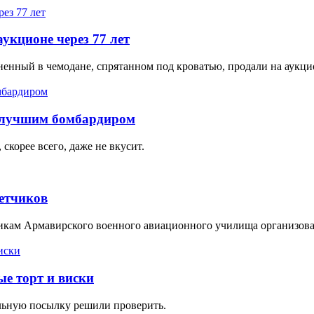
аукционе через 77 лет
ненный в чемодане, спрятанном под кроватью, продали на аукци
я лучшим бомбардиром
скорее всего, даже не вкусит.
летчиков
икам Армавирского военного авиационного училища организова
е торт и виски
ельную посылку решили проверить.