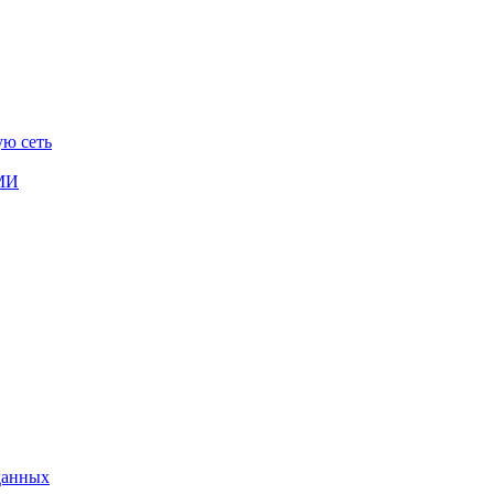
ую сеть
СМИ
данных