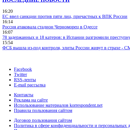
16:20
ЕС ввел санкции против пяти лиц, причастных к ВПК России
16:14
Россия атаковала стадион Черноморец в Одессе
16:07
78 задержанных и 18 катеров: в Испании разгромили преступн
15:54
ФСБ вышла из-под контроля, элиты России живут в страхе - 
Facebook
Twitter
RSS-ленты
E-mail рассылка
Контакты
Реклама на сайте
Использование материалов korrespondent.net
Правила пользования сайтом
Договор пользования сайтом
Политика в сфере конфиденциальности и персональных 