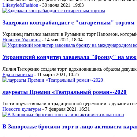
Lifestyle&Fashion
- 30 июля 2021, 19:03
Задержан контрабандист с "сигаретным" тортом
Украинец пытался вывезти в Румынию торт Наполеон, который
Новости Украины
- 14 мая 2021, 18:04
Украинский кондитер завоевала "бронзу" на ме
Лилия Титоренко создала торт, вдохновившись образом девушк
Еда и напитки
- 11 марта 2021, 10:25
лауреаты Премии «Театральный роман»-2020
Гости поучаствовали в традиционной церемонии задувания све
Новости культуры
- 7 февраля 2021, 16:31
В Запорожье бросили торт в лицо активиста кар