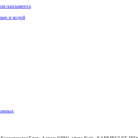
ния парламента
язью и водой
данных