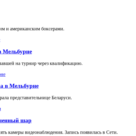
им и американским боксерами.
в Мельбурне
павшей на турнир через квалификацию.
а в Мельбурне
рала представительнице Беларуси.
гненный шар
ять камеры видеонаблюдения. Запись появилась в Сети.