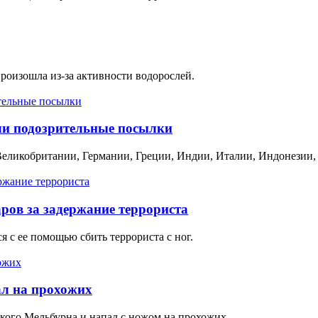
роизошла из-за активности водорослей.
ли подозрительные посылки
Великобритании, Германии, Греции, Индии, Италии, Индонезии
ров за задержание террориста
 с ее помощью сбить террориста с ног.
ал на прохожих
кого Мельбурна и напал с ножом на прохожих.