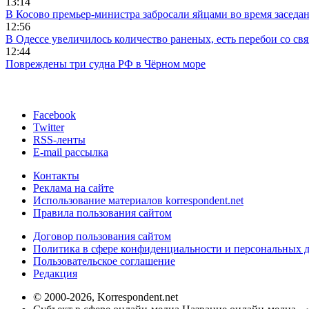
13:14
В Косово премьер-министра забросали яйцами во время заседа
12:56
В Одессе увеличилось количество раненых, есть перебои со св
12:44
Повреждены три судна РФ в Чёрном море
Facebook
Twitter
RSS-ленты
E-mail рассылка
Контакты
Реклама на сайте
Использование материалов korrespondent.net
Правила пользования сайтом
Договор пользования сайтом
Политика в сфере конфиденциальности и персональных 
Пользовательское соглашение
Редакция
© 2000-2026, Korrespondent.net