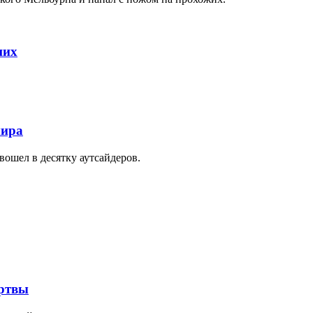
ших
мира
вошел в десятку аутсайдеров.
ертвы