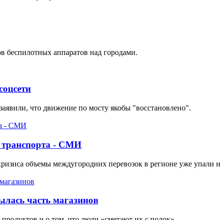
ов беспилотных аппаратов над городами.
соцсети
аявили, что движение по мосту якобы "восстановлено".
о транспорта - СМИ
 кризиса объемы междугородних перевозок в регионе уже упали 
ылась часть магазинов
родуктов и о том, что люди «сметают их с полок».