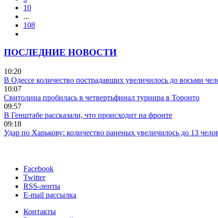
10
...
108
ПОСЛЕДНИЕ НОВОСТИ
10:20
В Одессе количество пострадавших увеличилось до восьми чел
10:07
Свитолина пробилась в четвертьфинал турнира в Торонто
09:57
В Генштабе рассказали, что происходит на фронте
09:18
Удар по Харькову: количество раненых увеличилось до 13 чело
Facebook
Twitter
RSS-ленты
E-mail рассылка
Контакты