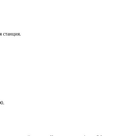
я станция.
0.