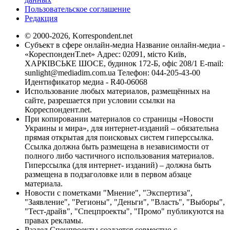
Пользовательское соглашение
Редакция
© 2000-2026, Korrespondent.net
Субъект в сфере онлайн-медиа Название онлайн-медиа -
«КореспонденТ.net» Адрес: 02091, місто Київ,
ХАРКІВСЬКЕ ШОСЕ, будинок 172-Б, офіс 208/1 E-mail:
sunlight@mediadim.com.ua
Телефон: 044-205-43-00
Идентификатор медиа - R40-06068
Использование любых материалов, размещённых на
сайте, разрешается при условии ссылки на
Корреспондент.net.
При копировании материалов со страницы «Новости
Украины и мира», для интернет-изданий – обязательна
прямая открытая для поисковых систем гиперссылка.
Ссылка должна быть размещена в независимости от
полного либо частичного использования материалов.
Гиперссылка (для интернет- изданий) – должна быть
размещена в подзаголовке или в первом абзаце
материала.
Новости с пометками "Мнение", "Экспертиза",
"Заявление", "Регионы", "Деньги", "Власть", "Выборы",
"Тест-драйв", "Спецпроекты", "Промо" публикуются на
правах рекламы.
Раздел Спецпроекты создается совместно с