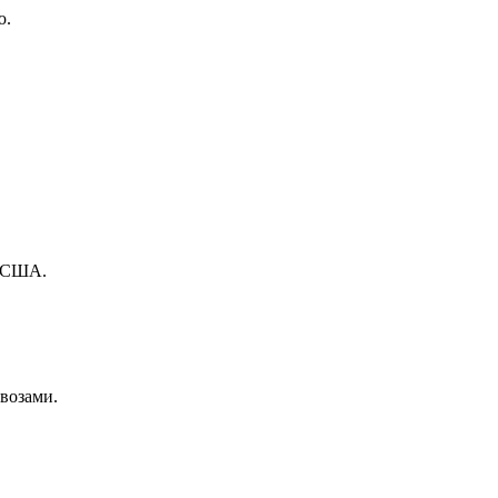
ю.
в США.
овозами.