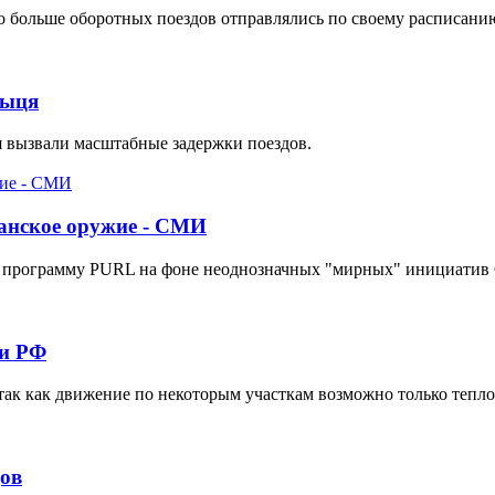
о больше оборотных поездов отправлялись по своему расписани
ныця
я вызвали масштабные задержки поездов.
канское оружие - СМИ
рез программу PURL на фоне неоднозначных "мирных" инициати
ки РФ
 так как движение по некоторым участкам возможно только тепл
дов