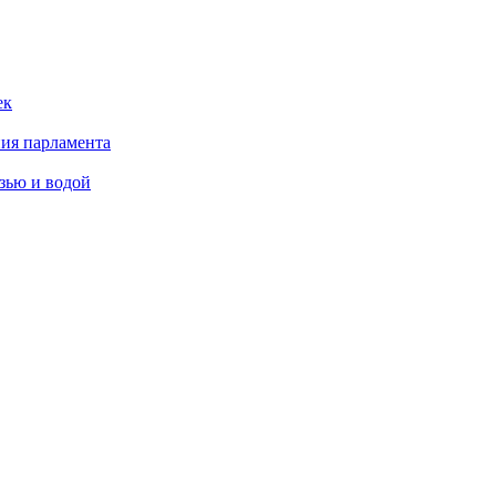
ек
ния парламента
язью и водой