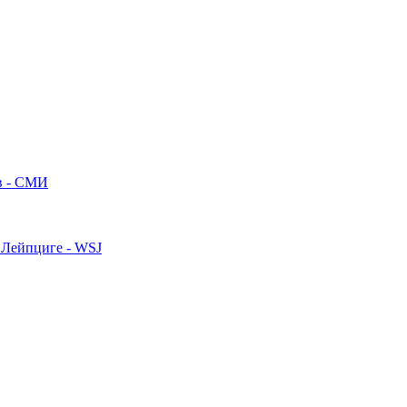
ив - СМИ
 Лейпциге - WSJ