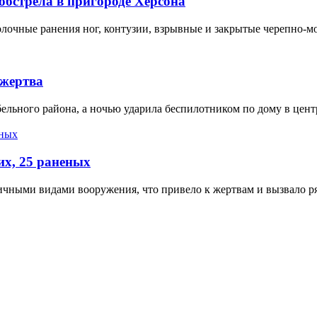
обстрела в пригороде Херсона
олочные ранения ног, контузии, взрывные и закрытые черепно-м
 жертва
льного района, а ночью ударила беспилотником по дому в цент
их, 25 раненых
личными видами вооружения, что привело к жертвам и вызвало 