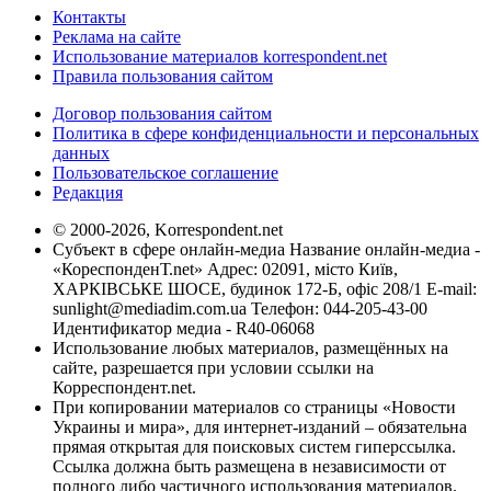
Контакты
Реклама на сайте
Использование материалов korrespondent.net
Правила пользования сайтом
Договор пользования сайтом
Политика в сфере конфиденциальности и персональных
данных
Пользовательское соглашение
Редакция
© 2000-2026, Korrespondent.net
Субъект в сфере онлайн-медиа Название онлайн-медиа -
«КореспонденТ.net» Адрес: 02091, місто Київ,
ХАРКІВСЬКЕ ШОСЕ, будинок 172-Б, офіс 208/1 E-mail:
sunlight@mediadim.com.ua
Телефон: 044-205-43-00
Идентификатор медиа - R40-06068
Использование любых материалов, размещённых на
сайте, разрешается при условии ссылки на
Корреспондент.net.
При копировании материалов со страницы «Новости
Украины и мира», для интернет-изданий – обязательна
прямая открытая для поисковых систем гиперссылка.
Ссылка должна быть размещена в независимости от
полного либо частичного использования материалов.