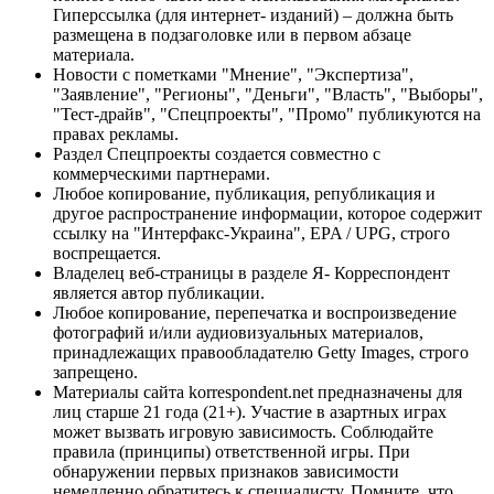
Гиперссылка (для интернет- изданий) – должна быть
размещена в подзаголовке или в первом абзаце
материала.
Новости с пометками "Мнение", "Экспертиза",
"Заявление", "Регионы", "Деньги", "Власть", "Выборы",
"Тест-драйв", "Спецпроекты", "Промо" публикуются на
правах рекламы.
Раздел Спецпроекты создается совместно с
коммерческими партнерами.
Любое копирование, публикация, републикация и
другое распространение информации, которое содержит
ссылку на "Интерфакс-Украина", EPA / UPG, строго
воспрещается.
Владелец веб-страницы в разделе Я- Корреспондент
является автор публикации.
Любое копирование, перепечатка и воспроизведение
фотографий и/или аудиовизуальных материалов,
принадлежащих правообладателю Getty Images, строго
запрещено.
Материалы сайта korrespondent.net предназначены для
лиц старше 21 года (21+). Участие в азартных играх
может вызвать игровую зависимость. Соблюдайте
правила (принципы) ответственной игры. При
обнаружении первых признаков зависимости
немедленно обратитесь к специалисту. Помните, что