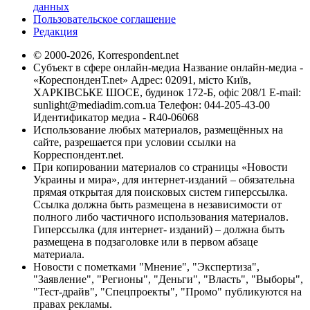
данных
Пользовательское соглашение
Редакция
© 2000-2026, Korrespondent.net
Субъект в сфере онлайн-медиа Название онлайн-медиа -
«КореспонденТ.net» Адрес: 02091, місто Київ,
ХАРКІВСЬКЕ ШОСЕ, будинок 172-Б, офіс 208/1 E-mail:
sunlight@mediadim.com.ua
Телефон: 044-205-43-00
Идентификатор медиа - R40-06068
Использование любых материалов, размещённых на
сайте, разрешается при условии ссылки на
Корреспондент.net.
При копировании материалов со страницы «Новости
Украины и мира», для интернет-изданий – обязательна
прямая открытая для поисковых систем гиперссылка.
Ссылка должна быть размещена в независимости от
полного либо частичного использования материалов.
Гиперссылка (для интернет- изданий) – должна быть
размещена в подзаголовке или в первом абзаце
материала.
Новости с пометками "Мнение", "Экспертиза",
"Заявление", "Регионы", "Деньги", "Власть", "Выборы",
"Тест-драйв", "Спецпроекты", "Промо" публикуются на
правах рекламы.