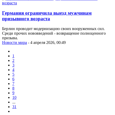
Германия ограничила выезд мужчинам
призывного возраста
Берлин проводит модернизацию своих вооруженных сил.
Среди прочих нововведений - возвращение полноценного
призыва.
Новости мира
- 4 апреля 2026, 00:49
1
2
3
4
5
6
7
8
9
10
...
31