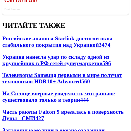
ЧИТАЙТЕ ТАКЖЕ
Российские аналоги Starlink достигли окна
стабильного покрытия над Украиной
3474
Украина нанесла удар по складу одной из
крупнейших в РФ сетей супермаркетов
596
Телевизоры Samsung первыми в мире получат
технологию HDR10+ Advanced
560
На Солнце впервые увидели то, что раньше
существовало только в теории
444
Часть ракеты Falcon 9 врезалась в поверхность
Луны - СМИ
427
Загадочные молнии в океане озадачили