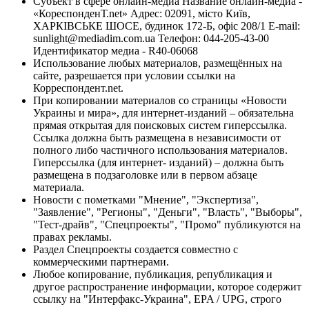
Субъект в сфере онлайн-медиа Название онлайн-медиа -
«КореспонденТ.net» Адрес: 02091, місто Київ,
ХАРКІВСЬКЕ ШОСЕ, будинок 172-Б, офіс 208/1 E-mail:
sunlight@mediadim.com.ua
Телефон: 044-205-43-00
Идентификатор медиа - R40-06068
Использование любых материалов, размещённых на
сайте, разрешается при условии ссылки на
Корреспондент.net.
При копировании материалов со страницы «Новости
Украины и мира», для интернет-изданий – обязательна
прямая открытая для поисковых систем гиперссылка.
Ссылка должна быть размещена в независимости от
полного либо частичного использования материалов.
Гиперссылка (для интернет- изданий) – должна быть
размещена в подзаголовке или в первом абзаце
материала.
Новости с пометками "Мнение", "Экспертиза",
"Заявление", "Регионы", "Деньги", "Власть", "Выборы",
"Тест-драйв", "Спецпроекты", "Промо" публикуются на
правах рекламы.
Раздел Спецпроекты создается совместно с
коммерческими партнерами.
Любое копирование, публикация, републикация и
другое распространение информации, которое содержит
ссылку на "Интерфакс-Украина", EPA / UPG, строго