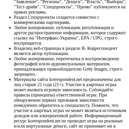
"Заявление", "Регионы", "Деньги", "Власть", "Выборы",
"Тест-драйв", "Спецпроекты", "Промо" публикуются на
правах рекламы.
Раздел Спецпроекты создается совместно с
коммерческими партнерами.
Любое копирование, публикация, републикация и
другое распространение информации, которое содержит
ссылку на "Интерфакс-Украина", EPA / UPG, строго
воспрещается.
Владелец веб-страницы в разделе Я- Корреспондент
является автор публикации.
Любое копирование, перепечатка и воспроизведение
фотографий и/или аудиовизуальных материалов,
принадлежащих правообладателю Getty Images, строго
запрещено.
Материалы сайта korrespondent.net предназначены для
лиц старше 21 года (21+). Участие в азартных играх
может вызвать игровую зависимость. Соблюдайте
правила (принципы) ответственной игры. При
обнаружении первых признаков зависимости
немедленно обратитесь к специалисту. Помните, что
участие в азартных играх не может являться источником
доходов или альтернативой работе. Информационный
ресурс korrespondent.net не проводит игры на реальные
и/или виртуальные деньги, сайт не принимает ни в