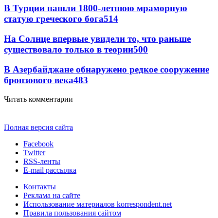
В Турции нашли 1800-летнюю мраморную
статую греческого бога
514
На Солнце впервые увидели то, что раньше
существовало только в теории
500
В Азербайджане обнаружено редкое сооружение
бронзового века
483
Читать комментарии
Полная версия сайта
Facebook
Twitter
RSS-ленты
E-mail рассылка
Контакты
Реклама на сайте
Использование материалов korrespondent.net
Правила пользования сайтом