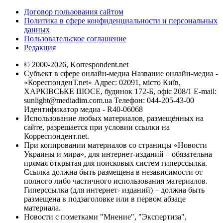
Договор пользования сайтом
Политика в сфере конфиденциальности и персональных
данных
Пользовательское соглашение
Редакция
© 2000-2026, Korrespondent.net
Субъект в сфере онлайн-медиа Название онлайн-медиа -
«КореспонденТ.net» Адрес: 02091, місто Київ,
ХАРКІВСЬКЕ ШОСЕ, будинок 172-Б, офіс 208/1 E-mail:
sunlight@mediadim.com.ua
Телефон: 044-205-43-00
Идентификатор медиа - R40-06068
Использование любых материалов, размещённых на
сайте, разрешается при условии ссылки на
Корреспондент.net.
При копировании материалов со страницы «Новости
Украины и мира», для интернет-изданий – обязательна
прямая открытая для поисковых систем гиперссылка.
Ссылка должна быть размещена в независимости от
полного либо частичного использования материалов.
Гиперссылка (для интернет- изданий) – должна быть
размещена в подзаголовке или в первом абзаце
материала.
Новости с пометками "Мнение", "Экспертиза",