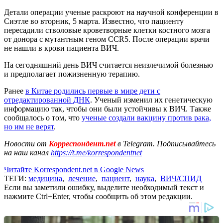
Детали операции ученые раскроют на научной конференции в
Сиэтле во вторник, 5 марта. Известно, что пациенту
пересадили стволовые кроветворные клетки костного мозга
от донора с мутантным геном CCR5. После операции врачи
не нашли в крови пациента ВИЧ.
На сегодняшний день ВИЧ считается неизлечимой болезнью
и предполагает пожизненную терапию.
Ранее
в Китае родились первые в мире дети с
отредактированной ДНК
. Ученый изменил их генетическую
информацию так, чтобы они были устойчивы к ВИЧ. Также
сообщалось о том, что
ученые создали вакцину против рака,
но им не верят
.
Новости от
Корреспондент.net
в Telegram. Подписывайтесь
на наш канал
https://t.me/korrespondentnet
Читайте Korrespondent.net в Google News
ТЕГИ:
медицина
,
лечение
,
пациент
,
наука
,
ВИЧ/СПИД
Если вы заметили ошибку, выделите необходимый текст и
нажмите Ctrl+Enter, чтобы сообщить об этом редакции.