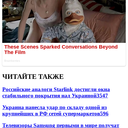
ЧИТАЙТЕ ТАКЖЕ
Российские аналоги Starlink достигли окна
стабильного покрытия над Украиной
3547
Украина нанесла удар по складу одной из
крупнейших в РФ сетей супермаркетов
596
Телевизоры Samsung первыми в мире получат