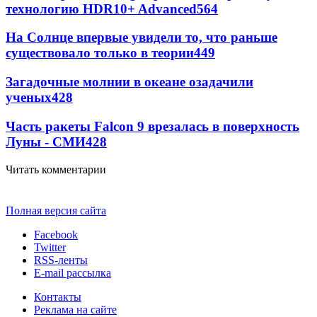
технологию HDR10+ Advanced
564
На Солнце впервые увидели то, что раньше
существовало только в теории
449
Загадочные молнии в океане озадачили
ученых
428
Часть ракеты Falcon 9 врезалась в поверхность
Луны - СМИ
428
Читать комментарии
Полная версия сайта
Facebook
Twitter
RSS-ленты
E-mail рассылка
Контакты
Реклама на сайте