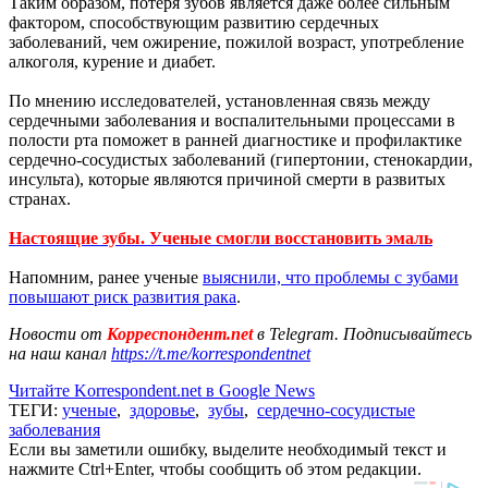
Таким образом, потеря зубов является даже более сильным
фактором, способствующим развитию сердечных
заболеваний, чем ожирение, пожилой возраст, употребление
алкоголя, курение и диабет.
По мнению исследователей, установленная связь между
сердечными заболевания и воспалительными процессами в
полости рта поможет в ранней диагностике и профилактике
сердечно-сосудистых заболеваний (гипертонии, стенокардии,
инсульта), которые являются причиной смерти в развитых
странах.
Настоящие зубы. Ученые смогли восстановить эмаль
Напомним, ранее ученые
выяснили, что проблемы с зубами
повышают риск развития рака
.
Новости от
Корреспондент.net
в Telegram. Подписывайтесь
на наш канал
https://t.me/korrespondentnet
Читайте Korrespondent.net в Google News
ТЕГИ:
ученые
,
здоровье
,
зубы
,
сердечно-сосудистые
заболевания
Если вы заметили ошибку, выделите необходимый текст и
нажмите Ctrl+Enter, чтобы сообщить об этом редакции.