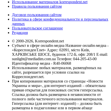
Использование материалов korrespondent.net
Правила пользования сайтом
Договор пользования сайтом
Политика в сфере конфиденциальности и персональных
данных
Пользовательское соглашение
Редакция
© 2000-2026, Korrespondent.net
Субъект в сфере онлайн-медиа Название онлайн-медиа -
«КореспонденТ.net» Адрес: 02091, місто Київ,
ХАРКІВСЬКЕ ШОСЕ, будинок 172-Б, офіс 208/1 E-mail:
sunlight@mediadim.com.ua
Телефон: 044-205-43-00
Идентификатор медиа - R40-06068
Использование любых материалов, размещённых на
сайте, разрешается при условии ссылки на
Корреспондент.net.
При копировании материалов со страницы «Новости
Украины и мира», для интернет-изданий – обязательна
прямая открытая для поисковых систем гиперссылка.
Ссылка должна быть размещена в независимости от
полного либо частичного использования материалов.
Гиперссылка (для интернет- изданий) – должна быть
размещена в подзаголовке или в первом абзаце