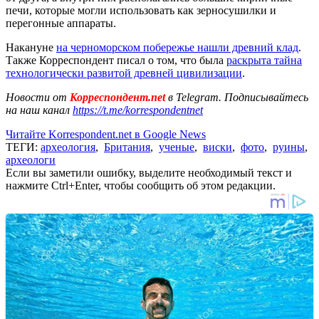
печи, которые могли использовать как зерносушилки и
перегонные аппараты.
Накануне
на черноморском побережье нашли древний клад
.
Также Корреспондент писал о том, что была
раскрыта тайна
технологически развитой древней цивилизации
.
Новости от
Корреспондент.net
в Telegram. Подписывайтесь
на наш канал
https://t.me/korrespondentnet
Читайте Korrespondent.net в Google News
ТЕГИ:
археология
,
Британия
,
ученые
,
виски
,
фото
,
руины
,
археологи
Если вы заметили ошибку, выделите необходимый текст и
нажмите Ctrl+Enter, чтобы сообщить об этом редакции.