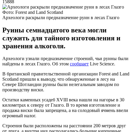
15888
Фото: Forest and Land Scotland
Археологи раскрыли предназначение руин в лесах Глазго
Руины семнадцатого века могли
служить для тайного изготовления и
хранения алкоголя.
Археологи узнали предназначение строений, чьи руины были
найдены в лесах Глазго. Об этом
сообщает
Live Science.
В британской правительственной организации Forest and Land
Scotland пришли к выводу, что обнаруженные в лесу на
Севере Шотландии руины были нелегальным заводом по
производству виски.
Остатки каменных усадеб XVIII века нашли на нагорье в 30
километрах к северу от Глазго. В то время изготовление и
продажа виски была запрещена, а на солодовый ячмень ввели
огромный налог.
Строения были расположены на расстоянии 200 метров друг
от друга, а внутри них располагались большие кирпичные