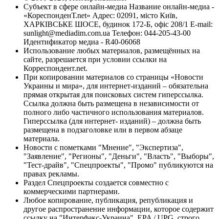
Субъект в сфере онлайн-медиа Название онлайн-медиа -
«КореспонденТ.net» Адрес: 02091, місто Київ,
ХАРКІВСЬКЕ ШОСЕ, будинок 172-Б, офіс 208/1 E-mail:
sunlight@mediadim.com.ua
Телефон: 044-205-43-00
Идентификатор медиа - R40-06068
Использование любых материалов, размещённых на
сайте, разрешается при условии ссылки на
Корреспондент.net.
При копировании материалов со страницы «Новости
Украины и мира», для интернет-изданий – обязательна
прямая открытая для поисковых систем гиперссылка.
Ссылка должна быть размещена в независимости от
полного либо частичного использования материалов.
Гиперссылка (для интернет- изданий) – должна быть
размещена в подзаголовке или в первом абзаце
материала.
Новости с пометками "Мнение", "Экспертиза",
"Заявление", "Регионы", "Деньги", "Власть", "Выборы",
"Тест-драйв", "Спецпроекты", "Промо" публикуются на
правах рекламы.
Раздел Спецпроекты создается совместно с
коммерческими партнерами.
Любое копирование, публикация, републикация и
другое распространение информации, которое содержит
ссылку на "Интерфакс-Украина", EPA / UPG, строго