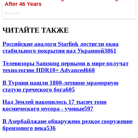
ЧИТАЙТЕ ТАКЖЕ
Российские аналоги Starlink достигли окна
стабильного покрытия над Украиной
3861
Телевизоры Samsung первыми в мире получат
технологию HDR10+ Advanced
660
В Турции нашли 1800-летнюю мраморную
статую греческого бога
605
Над Землей накопилось 17 тысяч тонн
космического мусора - ученые
597
В Азербайджане обнаружено редкое сооружение
бронзового века
536