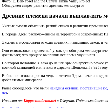
Фото: E. Ben-Yosef and the Central Timna Valley Project
Обнаружен секрет развития древних металлургов
Древние племена начали выплавлять медь
Ученые смогли объяснить резкий скачок в развитии промышле
В городе Эдом, расположенном на территории современных Из
Эксперты исследовали отходы древних плавильных цехов, и уз
Они использовали древесный уголь для обогрева металлургическ
доказывает, что процесс выплавки все время улучшился.
Во второй половине Х века до нашей эры обнаружено резкое у
военной кампанией египетского фараона Шешонка I в 925 году 
Война повысила спрос на медь, и жители Эдома начали внедря
добавляемых минералов.
Ранее сообщалось, что были
найдены останки, поставившие по
лет
.
Новости от
Корреспондент.net
в Telegram. Подписывайтесь н