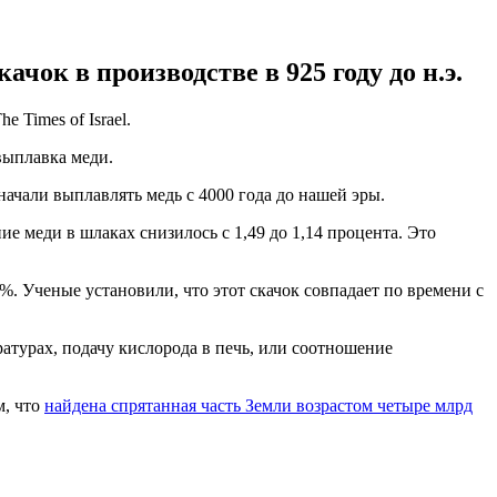
чок в производстве в 925 году до н.э.
he Times of Israel.
выплавка меди.
чали выплавлять медь с 4000 года до нашей эры.
е меди в шлаках снизилось с 1,49 до 1,14 процента. Это
. Ученые установили, что этот скачок совпадает по времени с
атурах, подачу кислорода в печь, или соотношение
м, что
найдена спрятанная часть Земли возрастом четыре млрд