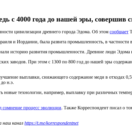
 с 4000 года до нашей эры, совершив ска
нности цивилизации древнего города Эдома. Об этом
сообщает
T
раиля и Иордании, была развита промышленность, в частности 
нали историю развития промышленности. Древние люди Эдома на
их заводов. При этом с 1300 по 800 год до нашей эры содержани
лучшение выплавки, снижающего содержание меди в отходах 0,5%
до н.э.
ть новые технологии, например, выплавку при различных темпер
д сомнение процесс эволюции
. Также Корреспондент писал о то
а наш канал
https://t.me/korrespondentnet