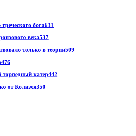
греческого бога
631
ронзового века
537
твовало только в теории
509
а
476
 торпедный катер
442
ко от Колизея
350