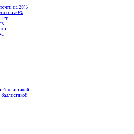
очти на 20%
атер
ов
ога
ка
с баллистикой