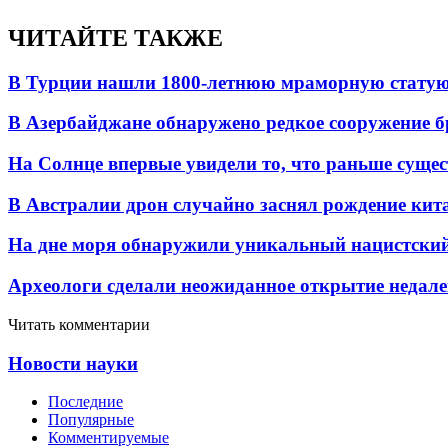
ЧИТАЙТЕ ТАКЖЕ
В Турции нашли 1800-летнюю мраморную статую 
В Азербайджане обнаружено редкое сооружение б
На Солнце впервые увидели то, что раньше сущес
В Австралии дрон случайно заснял рождение кит
На дне моря обнаружили уникальный нацистский
Археологи сделали неожиданное открытие недале
Читать комментарии
Новости науки
Последние
Популярные
Комментируемые