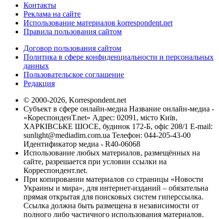
Контакты
Реклама на сайте
Использование материалов korrespondent.net
Правила пользования сайтом
Договор пользования сайтом
Политика в сфере конфиденциальности и персональных
данных
Пользовательское соглашение
Редакция
© 2000-2026, Korrespondent.net
Субъект в сфере онлайн-медиа Название онлайн-медиа -
«КореспонденТ.net» Адрес: 02091, місто Київ,
ХАРКІВСЬКЕ ШОСЕ, будинок 172-Б, офіс 208/1 E-mail:
sunlight@mediadim.com.ua
Телефон: 044-205-43-00
Идентификатор медиа - R40-06068
Использование любых материалов, размещённых на
сайте, разрешается при условии ссылки на
Корреспондент.net.
При копировании материалов со страницы «Новости
Украины и мира», для интернет-изданий – обязательна
прямая открытая для поисковых систем гиперссылка.
Ссылка должна быть размещена в независимости от
полного либо частичного использования материалов.