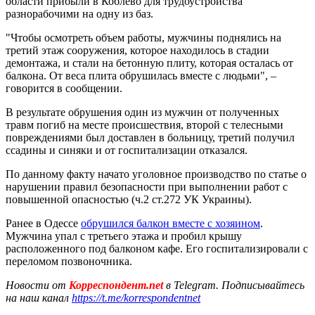
области прибыли в Коблево для трудоустройства
разнорабочими на одну из баз.
"Чтобы осмотреть объем работы, мужчины поднялись на
третий этаж сооружения, которое находилось в стадии
демонтажа, и стали на бетонную плиту, которая осталась от
балкона. От веса плита обрушилась вместе с людьми", –
говорится в сообщении.
В результате обрушения один из мужчин от полученных
травм погиб на месте происшествия, второй с телесными
повреждениями был доставлен в больницу, третий получил
ссадины и синяки и от госпитализации отказался.
По данному факту начато уголовное производство по статье о
нарушении правил безопасности при выполнении работ с
повышенной опасностью (ч.2 ст.272 УК Украины).
Ранее в Одессе
обрушился балкон вместе с хозяином
.
Мужчина упал с третьего этажа и пробил крышу
расположенного под балконом кафе. Его госпитализировали с
переломом позвоночника.
Новости от
Корреспондент.net
в Telegram. Подписывайтесь
на наш канал
https://t.me/korrespondentnet