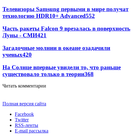
Телевизоры Samsung первыми в мире получат
технологию HDR10+ Advanced
552
Часть ракеты Falcon 9 врезалась в поверхность
Луны - СМИ
421
Загадочные молнии в океане озадачили
ученых
420
На Солнце впервые увидели то, что раньше
существовало только в теории
368
Читать комментарии
Полная версия сайта
Facebook
Twitter
RSS-ленты
E-mail рассылка