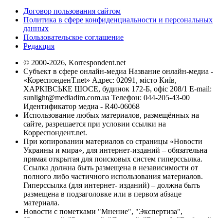
Договор пользования сайтом
Политика в сфере конфиденциальности и персональных
данных
Пользовательское соглашение
Редакция
© 2000-2026, Korrespondent.net
Субъект в сфере онлайн-медиа Название онлайн-медиа -
«КореспонденТ.net» Адрес: 02091, місто Київ,
ХАРКІВСЬКЕ ШОСЕ, будинок 172-Б, офіс 208/1 E-mail:
sunlight@mediadim.com.ua
Телефон: 044-205-43-00
Идентификатор медиа - R40-06068
Использование любых материалов, размещённых на
сайте, разрешается при условии ссылки на
Корреспондент.net.
При копировании материалов со страницы «Новости
Украины и мира», для интернет-изданий – обязательна
прямая открытая для поисковых систем гиперссылка.
Ссылка должна быть размещена в независимости от
полного либо частичного использования материалов.
Гиперссылка (для интернет- изданий) – должна быть
размещена в подзаголовке или в первом абзаце
материала.
Новости с пометками "Мнение", "Экспертиза",