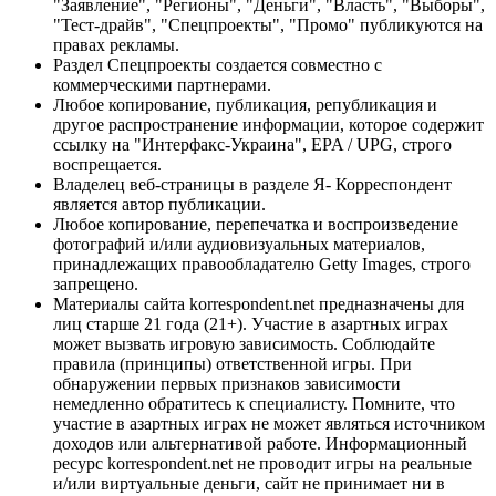
"Заявление", "Регионы", "Деньги", "Власть", "Выборы",
"Тест-драйв", "Спецпроекты", "Промо" публикуются на
правах рекламы.
Раздел Спецпроекты создается совместно с
коммерческими партнерами.
Любое копирование, публикация, републикация и
другое распространение информации, которое содержит
ссылку на "Интерфакс-Украина", EPA / UPG, строго
воспрещается.
Владелец веб-страницы в разделе Я- Корреспондент
является автор публикации.
Любое копирование, перепечатка и воспроизведение
фотографий и/или аудиовизуальных материалов,
принадлежащих правообладателю Getty Images, строго
запрещено.
Материалы сайта korrespondent.net предназначены для
лиц старше 21 года (21+). Участие в азартных играх
может вызвать игровую зависимость. Соблюдайте
правила (принципы) ответственной игры. При
обнаружении первых признаков зависимости
немедленно обратитесь к специалисту. Помните, что
участие в азартных играх не может являться источником
доходов или альтернативой работе. Информационный
ресурс korrespondent.net не проводит игры на реальные
и/или виртуальные деньги, сайт не принимает ни в