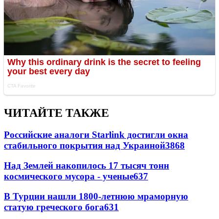
ЧИТАЙТЕ ТАКЖЕ
Российские аналоги Starlink достигли окна
стабильного покрытия над Украиной
3868
Над Землей накопилось 17 тысяч тонн
космического мусора - ученые
637
В Турции нашли 1800-летнюю мраморную
статую греческого бога
631