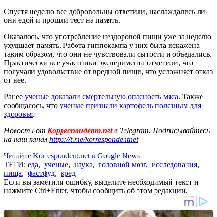
Спустя неделю все добровольцы ответили, наслаждались ли
они едой и прошли тест на память.
Оказалось, что употребление нездоровой пищи уже за неделю
ухудшает память. Работа гиппокампа у них была искажена
таким образом, что они не чувствовали сытости и объедались.
Практически все участники эксперимента отметили, что
получали удовольствие от вредной пищи, что усложняет отказ
от нее.
Ранее
ученые доказали смертельную опасность мяса
. Также
сообщалось, что
ученые признали картофель полезным для
здоровья
.
Новости от
Корреспондент.net
в Telegram. Подписывайтесь
на наш канал
https://t.me/korrespondentnet
Читайте Korrespondent.net в Google News
ТЕГИ:
еда
,
ученые
,
наука
,
головной мозг
,
исследования
,
пища
,
фастфуд
,
вред
Если вы заметили ошибку, выделите необходимый текст и
нажмите Ctrl+Enter, чтобы сообщить об этом редакции.