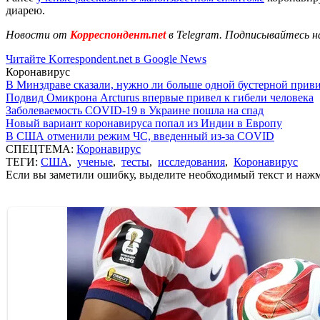
диарею.
Новости от
Корреспондент.net
в Telegram. Подписывайтесь н
Читайте Korrespondent.net в Google News
Коронавирус
В Минздраве сказали, нужно ли больше одной бустерной прив
Подвид Омикрона Arcturus впервые привел к гибели человека
Заболеваемость COVID-19 в Украине пошла на спад
Новый вариант коронавируса попал из Индии в Европу
В США отменили режим ЧС, введенный из-за COVID
СПЕЦТЕМА:
Коронавирус
ТЕГИ:
США
,
ученые
,
тесты
,
исследования
,
Коронавирус
Если вы заметили ошибку, выделите необходимый текст и нажми