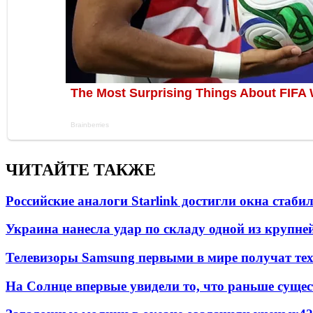
ЧИТАЙТЕ ТАКЖЕ
Российские аналоги Starlink достигли окна стаб
Украина нанесла удар по складу одной из крупне
Телевизоры Samsung первыми в мире получат т
На Солнце впервые увидели то, что раньше сущес