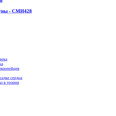
8
Луны - СМИ
428
ка
европейцев
садке сердца
о в теории