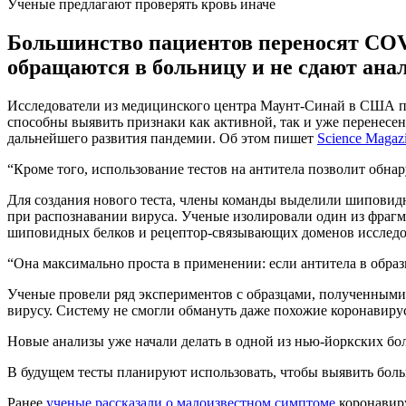
Ученые предлагают проверять кровь иначе
Большинство пациентов переносят COV
обращаются в больницу и не сдают ана
Исследователи из медицинского центра Маунт-Синай в США пр
способны выявить признаки как активной, так и уже перенесен
дальнейшего развития пандемии. Об этом пишет
Science Magazi
“Кроме того, использование тестов на антитела позволит обна
Для создания нового теста, члены команды выделили шиповидн
при распознавании вируса. Ученые изолировали один из фраг
шиповидных белков и рецептор-связывающих доменов исследов
“Она максимально проста в применении: если антитела в образ
Ученые провели ряд экспериментов с образцами, полученными о
вирусу. Систему не смогли обмануть даже похожие коронавиру
Новые анализы уже начали делать в одной из нью-йоркских б
В будущем тесты планируют использовать, чтобы выявить боль
Ранее
ученые рассказали о малоизвестном симптоме
коронавиру