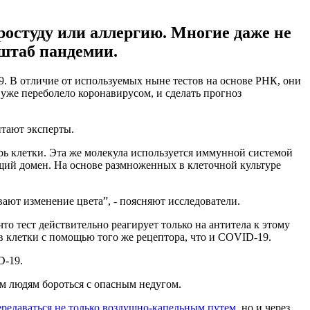
остуду или аллергию. Многие даже не
штаб пандемии.
. В отличие от используемых ныне тестов на основе РНК, они
 уже переболело коронавирусом, и сделать прогноз
итают эксперты.
рь клетки. Эта же молекула используется иммунной системой
щий домен. На основе размноженных в клеточной культуре
ают изменение цвета”, - поясняют исследователи.
о тест действительно реагирует только на антитела к этому
 клетки с помощью того же рецептора, что и COVID-19.
D-19.
м людям бороться с опасным недугом.
редаваться не только воздушно-капельным путем
, но и через