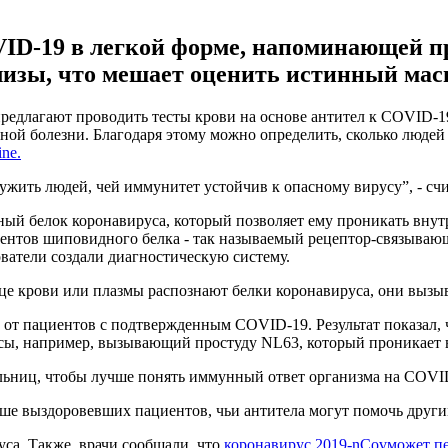
ID-19 в легкой форме, напоминающей пр
лизы, что мешает оценить истинный мас
едлагают проводить тесты крови на основе антител к COVID-19
ной болезни. Благодаря этому можно определить, сколько людей
ne.
ружить людей, чей иммунитет устойчив к опасному вирусу”, - сч
ый белок коронавируса, который позволяет ему проникать внут
ментов шиповидного белка - так называемый рецептор-связываю
атели создали диагностическую систему.
це крови или плазмы распознают белки коронавируса, они вызыв
т пациентов с подтвержденным COVID-19. Результат показал, чт
сы, например, вызывающий простуду NL63, который проникает в
ольниц, чтобы лучше понять иммунный ответ организма на COVI
ше выздоровевших пациентов, чьи антитела могут помочь други
са. Также, врачи сообщали, что
коронавирус 2019-nCovможет пе