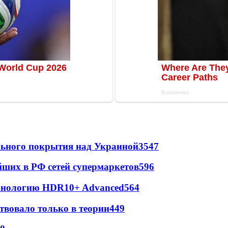
ильного покрытия над Украиной
3547
йших в РФ сетей супермаркетов
596
ехнологию HDR10+ Advanced
564
твовало только в теории
449