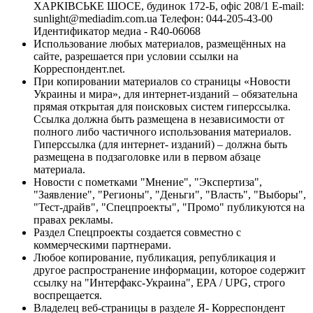
ХАРКІВСЬКЕ ШОСЕ, будинок 172-Б, офіс 208/1 E-mail:
sunlight@mediadim.com.ua
Телефон: 044-205-43-00
Идентификатор медиа - R40-06068
Использование любых материалов, размещённых на
сайте, разрешается при условии ссылки на
Корреспондент.net.
При копировании материалов со страницы «Новости
Украины и мира», для интернет-изданий – обязательна
прямая открытая для поисковых систем гиперссылка.
Ссылка должна быть размещена в независимости от
полного либо частичного использования материалов.
Гиперссылка (для интернет- изданий) – должна быть
размещена в подзаголовке или в первом абзаце
материала.
Новости с пометками "Мнение", "Экспертиза",
"Заявление", "Регионы", "Деньги", "Власть", "Выборы",
"Тест-драйв", "Спецпроекты", "Промо" публикуются на
правах рекламы.
Раздел Спецпроекты создается совместно с
коммерческими партнерами.
Любое копирование, публикация, републикация и
другое распространение информации, которое содержит
ссылку на "Интерфакс-Украина", EPA / UPG, строго
воспрещается.
Владелец веб-страницы в разделе Я- Корреспондент