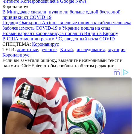
Читайте Korrespondent.net в Google News
Коронавирус
В Минздраве сказали, нужно ли больше одной бустерной
прививки от COVID-19
Подвид Омикрона Arcturus впервые привел к гибели человека
Заболеваемость COVID-19 в Украине пошла на спад
Новый вариант коронавируса попал из Индии в Европу
В США отменили режим ЧС, введенный из-за COVID
СПЕЦТЕМА:
Коронавирус
ТЕГИ:
животные
,
ученые
,
Китай
,
исследования
,
мутация
,
Коронавирус
Если вы заметили ошибку, выделите необходимый текст и
нажмите Ctrl+Enter, чтобы сообщить об этом редакции.