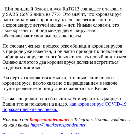
“Шиповидный белок вируса RaTG13 совпадает с таковым
у SARS-CoV-2 лишь на 77%. Это значит, что коронавирус
панголина может проникнуть в человеческие клетки,
а коронавирус летучей мыши – нет. Иными словами, это
своеобразный гибрид между двумя вирусами”, -
обосновывают свои выводы эксперты.
По словам ученых, процесс рекомбинации коронавирусов
в природе уже известен, и он часто приводит к появлению
гибридных вирусов, способных атаковать новый вид хозяев.
Однако для этого два коронавируса должны встретиться
в одном организме.
Эксперты склоняются к мысли, что появление нового
коронавируса, как-то связано с выращиванием в неволе
и употреблением в пищу диких животных в Китае.
Также специалисты из больницы Университета Джорджа
Вашингтона показали на видео,
как коронавирус COVID-19
поражает легкие человека.
Новости от
Корреспондент.net
в Telegram. Подписывайтесь
на наш канал
https://t.me/korrespondentnet