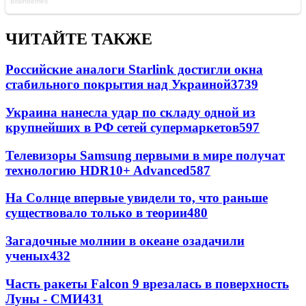
ЧИТАЙТЕ ТАКЖЕ
Российские аналоги Starlink достигли окна
стабильного покрытия над Украиной
3739
Украина нанесла удар по складу одной из
крупнейших в РФ сетей супермаркетов
597
Телевизоры Samsung первыми в мире получат
технологию HDR10+ Advanced
587
На Солнце впервые увидели то, что раньше
существовало только в теории
480
Загадочные молнии в океане озадачили
ученых
432
Часть ракеты Falcon 9 врезалась в поверхность
Луны - СМИ
431