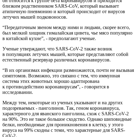
он относится к группе бета коронавирусов и приходится
близким родственником SARS-CoV, который вызывает
атипичную пневмонию и который происходит от вирусов
летучих мышей подковоносов.
“Передаточным звеном между ними и людьми, скорее всего,
был мелкий хищник гималайская цивета, чье мясо популярно
в китайской кухне”, - предполагают ученые.
Ученые утверждают, что SARS-CoV-2 также возник
в популяциях летучих мышей, которые представляют собой
естественный резервуар различных коронавирусов.
“В их организмах инфекции размножаются, почти не вызывая
симптомов. Возможно, это связано с тем, что иммунная
система этих животных хорошо адаптирована
к противодействию коронавирусам”, - говорится в
исследовании.
Между тем, некоторые из ученых указывают и на других
подозреваемых - панголинов. Так, геном коронавируса,
характерного для яванского панголина, схож с SARS-CoV-2
на 90%. Это не такое большое сходство. Однако шиповидные
белки, необходимые для проникновения в клетку, у этого
вируса на 99% сходны с теми, что характерные для SARS-
CoV-2.