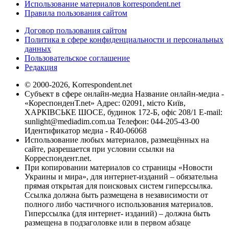
Использование материалов korrespondent.net
Правила пользования сайтом
Договор пользования сайтом
Политика в сфере конфиденциальности и персональных
данных
Пользовательское соглашение
Редакция
© 2000-2026, Korrespondent.net
Субъект в сфере онлайн-медиа Название онлайн-медиа -
«КореспонденТ.net» Адрес: 02091, місто Київ,
ХАРКІВСЬКЕ ШОСЕ, будинок 172-Б, офіс 208/1 E-mail:
sunlight@mediadim.com.ua
Телефон: 044-205-43-00
Идентификатор медиа - R40-06068
Использование любых материалов, размещённых на
сайте, разрешается при условии ссылки на
Корреспондент.net.
При копировании материалов со страницы «Новости
Украины и мира», для интернет-изданий – обязательна
прямая открытая для поисковых систем гиперссылка.
Ссылка должна быть размещена в независимости от
полного либо частичного использования материалов.
Гиперссылка (для интернет- изданий) – должна быть
размещена в подзаголовке или в первом абзаце