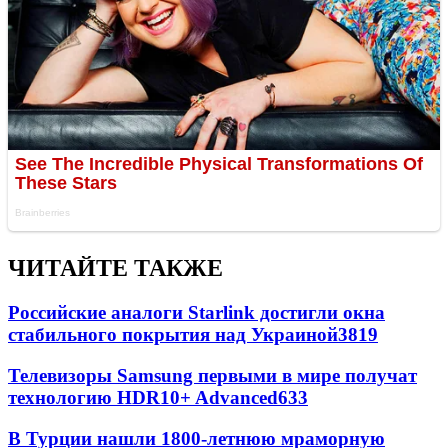
ЧИТАЙТЕ ТАКЖЕ
Российские аналоги Starlink достигли окна
стабильного покрытия над Украиной
3819
Телевизоры Samsung первыми в мире получат
технологию HDR10+ Advanced
633
В Турции нашли 1800-летнюю мраморную