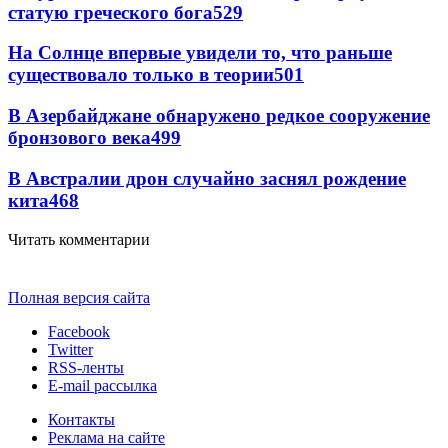
статую греческого бога
529
На Солнце впервые увидели то, что раньше
существовало только в теории
501
В Азербайджане обнаружено редкое сооружение
бронзового века
499
В Австралии дрон случайно заснял рождение
кита
468
Читать комментарии
Полная версия сайта
Facebook
Twitter
RSS-ленты
E-mail рассылка
Контакты
Реклама на сайте