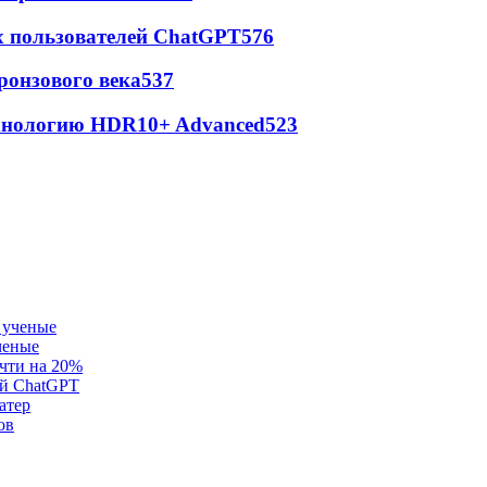
х пользователей ChatGPT
576
ронзового века
537
ехнологию HDR10+ Advanced
523
ченые
очти на 20%
ей ChatGPT
атер
ов