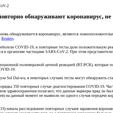
CoV-2
повторно обнаруживают коронавирус, не
новь обнаруживается коронавирус, являются ложноположительны
т
Reuters
.
реболели COVID-19, и повторные тесты дали положительную реа
я в организме частицами SARS-CoV-2. При этом представители
пционной полимеразной цепной реакцией (RT-PCR), которые по
COVID-19.
ла Sol Dai-wu, в некоторых случаях тесты могут обнаружить ст
о порядка 350 повторных случае диагностирования COVID-19. Ча
нов здравоохранения полагают, что данные маркеры вряд ли бы
я) на данный момент не выявили ни одного случая передачи к
ВОЗ) начала расследование повторных случаев заражения корон