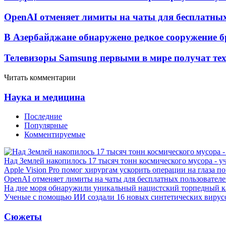
OpenAI отменяет лимиты на чаты для бесплатны
В Азербайджане обнаружено редкое сооружение б
Телевизоры Samsung первыми в мире получат т
Читать комментарии
Наука и медицина
Последние
Популярные
Комментируемые
Над Землей накопилось 17 тысяч тонн космического мусора - у
Apple Vision Pro помог хирургам ускорить операции на глаза п
OpenAI отменяет лимиты на чаты для бесплатных пользовател
На дне моря обнаружили уникальный нацистский торпедный к
Ученые с помощью ИИ создали 16 новых синтетических вирус
Сюжеты