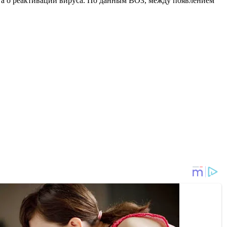
, а о реактивации вируса. По данным ВОЗ, между появлением