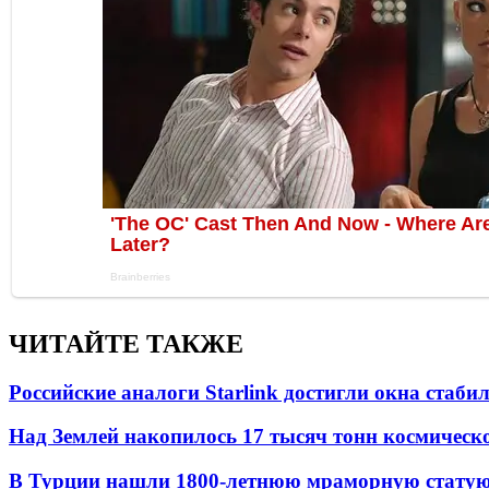
ЧИТАЙТЕ ТАКЖЕ
Российские аналоги Starlink достигли окна стаб
Над Землей накопилось 17 тысяч тонн космическо
В Турции нашли 1800-летнюю мраморную статую 