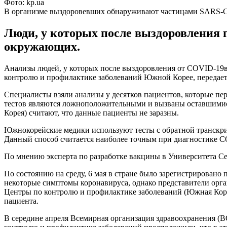
Фото: kp.ua
В организме выздоровевших обнаруживают частицами SARS-
Люди, у которых после выздоровления 
окружающих.
Анализы людей, у которых после выздоровления от COVID-19в
контролю и профилактике заболеваний Южной Корее, передае
Специалисты взяли анализы у десятков пациентов, которые пе
тестов являются ложноположительными и вызваны оставшимис
Корея) считают, что данные пациенты не заразны.
Южнокорейские медики используют тесты с обратной транскри
Данный способ считается наиболее точным при диагностике 
По мнению эксперта по разработке вакцины в Университета Сеу
По состоянию на среду, 6 мая в стране было зарегистрирован
некоторые симптомы коронавируса, однако представители орга
Центры по контролю и профилактике заболеваний (Южная Коре
пациента.
В середине апреля Всемирная организация здравоохранения (