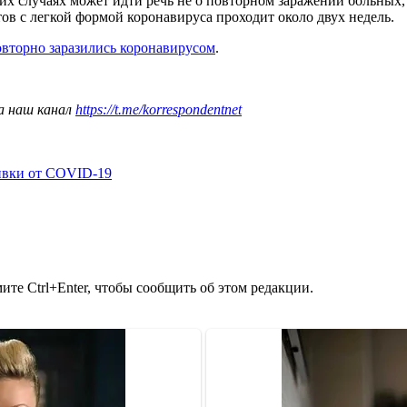
их случаях может идти речь не о повторном заражении больных
 с легкой формой коронавируса проходит около двух недель.
овторно заразились коронавирусом
.
а наш канал
https://t.me/korrespondentnet
ивки от COVID-19
те Ctrl+Enter, чтобы сообщить об этом редакции.