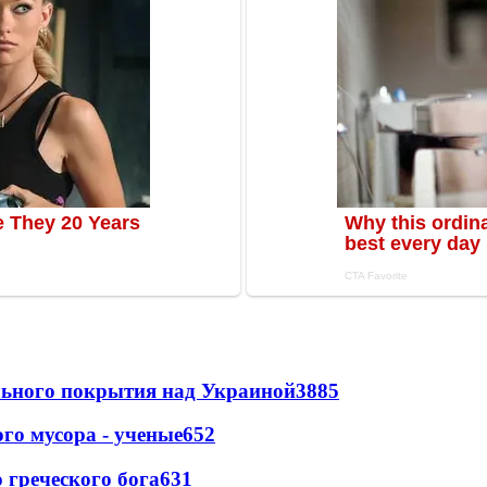
ильного покрытия над Украиной
3885
го мусора - ученые
652
греческого бога
631