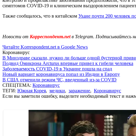
контролю и профилактике заболеваний предположили, что в эт
симптомов COVID-19 и клиническим выздоровлением пациентов
Также сообщалось, что в китайском
Ухане почти 200 человек п
Новости от
Корреспондент.net
в Telegram. Подписывайтесь н
Читайте Korrespondent.net в Google News
Коронавирус
В Минздраве сказали, нужно ли больше одной бустерной прив
Подвид Омикрона Arcturus впервые привел к гибели человека
Заболеваемость COVID-19 в Украине пошла на спад
Новый вариант коронавируса попал из Индии в Европу
В США отменили режим ЧС, введенный из-за COVID
СПЕЦТЕМА:
Коронавирус
ТЕГИ:
Южная Корея
,
медики
,
заражение
,
Коронавирус
Если вы заметили ошибку, выделите необходимый текст и нажми