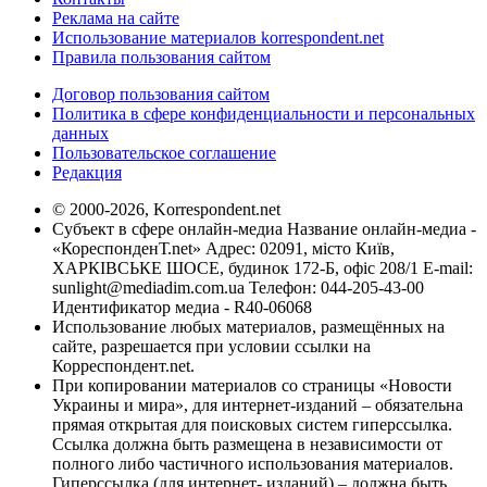
Реклама на сайте
Использование материалов korrespondent.net
Правила пользования сайтом
Договор пользования сайтом
Политика в сфере конфиденциальности и персональных
данных
Пользовательское соглашение
Редакция
© 2000-2026, Korrespondent.net
Субъект в сфере онлайн-медиа Название онлайн-медиа -
«КореспонденТ.net» Адрес: 02091, місто Київ,
ХАРКІВСЬКЕ ШОСЕ, будинок 172-Б, офіс 208/1 E-mail:
sunlight@mediadim.com.ua
Телефон: 044-205-43-00
Идентификатор медиа - R40-06068
Использование любых материалов, размещённых на
сайте, разрешается при условии ссылки на
Корреспондент.net.
При копировании материалов со страницы «Новости
Украины и мира», для интернет-изданий – обязательна
прямая открытая для поисковых систем гиперссылка.
Ссылка должна быть размещена в независимости от
полного либо частичного использования материалов.
Гиперссылка (для интернет- изданий) – должна быть