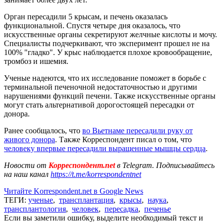
Орган пересадили 5 крысам, и печень оказалась
функциональной. Спустя четыре дня оказалось, что
искусственные органы секретируют желчные кислоты и мочу.
Специалисты подчеркивают, что эксперимент прошел не на
100% "гладко". У крыс наблюдается плохое кровообращение,
тромбоз и ишемия.
Ученые надеются, что их исследование поможет в борьбе с
терминальной печеночной недостаточностью и другими
нарушениями функций печени. Также искусственные органы
могут стать альтернативой дорогостоящей пересадки от
донора.
Ранее сообщалось, что
во Вьетнаме пересадили руку от
живого донора
. Также Корреспондент писал о том, что
человеку впервые пересадили выращенные мышцы сердца
.
Новости от
Корреспондент.net
в Telegram. Подписывайтесь
на наш канал
https://t.me/korrespondentnet
Читайте Korrespondent.net в Google News
ТЕГИ:
ученые
,
трансплантация
,
крысы
,
наука
,
трансплантология
,
человек
,
пересадка
,
печенье
Если вы заметили ошибку, выделите необходимый текст и