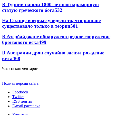
В Турции нашли 1800-летнюю мраморную
статую греческого бога
532
На Солнце впервые увидели то, что раньше
существовало только в теории
501
В Азербайджане обнаружено редкое сооружение
бронзового века
499
В Австралии дрон случайно заснял рождение
кита
468
Читать комментарии
Полная версия сайта
Facebook
Twitter
RSS-ленты
E-mail рассылка
Контакты