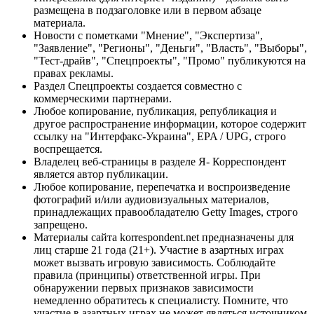
размещена в подзаголовке или в первом абзаце
материала.
Новости с пометками "Мнение", "Экспертиза",
"Заявление", "Регионы", "Деньги", "Власть", "Выборы",
"Тест-драйв", "Спецпроекты", "Промо" публикуются на
правах рекламы.
Раздел Спецпроекты создается совместно с
коммерческими партнерами.
Любое копирование, публикация, републикация и
другое распространение информации, которое содержит
ссылку на "Интерфакс-Украина", EPA / UPG, строго
воспрещается.
Владелец веб-страницы в разделе Я- Корреспондент
является автор публикации.
Любое копирование, перепечатка и воспроизведение
фотографий и/или аудиовизуальных материалов,
принадлежащих правообладателю Getty Images, строго
запрещено.
Материалы сайта korrespondent.net предназначены для
лиц старше 21 года (21+). Участие в азартных играх
может вызвать игровую зависимость. Соблюдайте
правила (принципы) ответственной игры. При
обнаружении первых признаков зависимости
немедленно обратитесь к специалисту. Помните, что
участие в азартных играх не может являться источником