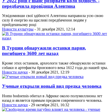
У 2022 році є шанс розірвати коло бідності, -
передбачила провідиця Алевтина
Усвідомивши свої здібності Алевтина направила усю свою
силу й енергію на щасливі передбачення людям у
прийдешньому році
Новости культуры
- 31 декабря 2021, 12:14
В Турции обнаружили останки парня,
погибшего 3600 лет назад
Кроме этих останков, археологи также обнаружили останки
собаки и артефакты бронзового века 1612 года до нашей эры.
Новости науки
- 30 декабря 2021, 12:19
Ученые открыли новый вид предка человека
Homo bodoensis обитал в Африке около полумиллиона лет
назад и является прямым предком современного человека.
Новости науки
- 29 октября 2021, 16:32