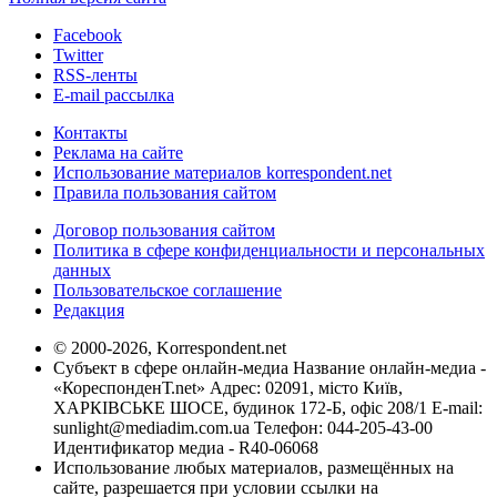
Facebook
Twitter
RSS-ленты
E-mail рассылка
Контакты
Реклама на сайте
Использование материалов korrespondent.net
Правила пользования сайтом
Договор пользования сайтом
Политика в сфере конфиденциальности и персональных
данных
Пользовательское соглашение
Редакция
© 2000-2026, Korrespondent.net
Субъект в сфере онлайн-медиа Название онлайн-медиа -
«КореспонденТ.net» Адрес: 02091, місто Київ,
ХАРКІВСЬКЕ ШОСЕ, будинок 172-Б, офіс 208/1 E-mail:
sunlight@mediadim.com.ua
Телефон: 044-205-43-00
Идентификатор медиа - R40-06068
Использование любых материалов, размещённых на
сайте, разрешается при условии ссылки на