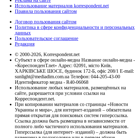
Реклама на сайте
Использование материалов korrespondent.net
Правила пользования сайтом
Договор пользования сайтом
Политика в сфере конфиденциальности и персональных
данных
Пользовательское соглашение
Редакция
© 2000-2026, Korrespondent.net
Субъект в сфере онлайн-медиа Название онлайн-медиа -
«КореспонденТ.net» Адрес: 02091, місто Київ,
ХАРКІВСЬКЕ ШОСЕ, будинок 172-Б, офіс 208/1 E-mail:
sunlight@mediadim.com.ua
Телефон: 044-205-43-00
Идентификатор медиа - R40-06068
Использование любых материалов, размещённых на
сайте, разрешается при условии ссылки на
Корреспондент.net.
При копировании материалов со страницы «Новости
Украины и мира», для интернет-изданий – обязательна
прямая открытая для поисковых систем гиперссылка.
Ссылка должна быть размещена в независимости от
полного либо частичного использования материалов.
Гиперссылка (для интернет- изданий) – должна быть
размещена в подзаголовке или в первом абзаце