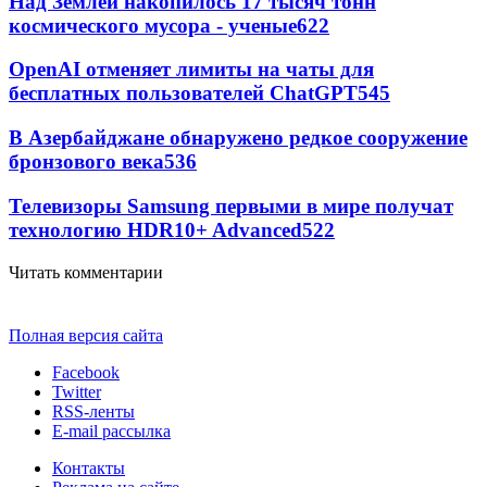
Над Землей накопилось 17 тысяч тонн
космического мусора - ученые
622
OpenAI отменяет лимиты на чаты для
бесплатных пользователей ChatGPT
545
В Азербайджане обнаружено редкое сооружение
бронзового века
536
Телевизоры Samsung первыми в мире получат
технологию HDR10+ Advanced
522
Читать комментарии
Полная версия сайта
Facebook
Twitter
RSS-ленты
E-mail рассылка
Контакты