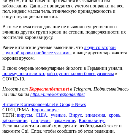
вирусом, ни на тяжесть протекания вызываемого им
заболевания. Данные приводятся с учетом поправки на вес,
пол, индекс массы тела, этническую принадлежность и
сопутствующие патологии.
В то же время исследование не выявило существенного
влияния других групп крови на степень подверженности их
носителей коронавирусу.
Ранее китайские ученые выяснили, что
люди со второй
группой крови наиболее уязвимы
и чаще других заражаются
коронавирусом.
В свою очередь молекулярные биологи в Германии узнали,
почему носители второй группы крови более уязвимы
к
COVID-19.
Новости от
Корреспондент.net
в Telegram. Подписывайтесь
на наш канал
https://t.me/korrespondentnet
Читайте Korrespondent.net в Google News
СПЕЦТЕМА:
Коронавирус
ТЕГИ:
вирусы
,
США
,
ученые
,
Вирус
,
эпидемия
,
кровь
,
заболевание
,
пандемия
,
заражение
,
Коронавирус
Если вы заметили ошибку, выделите необходимый текст и
нажмите Ctrl+Enter, чтобы сообщить об этом редакции.