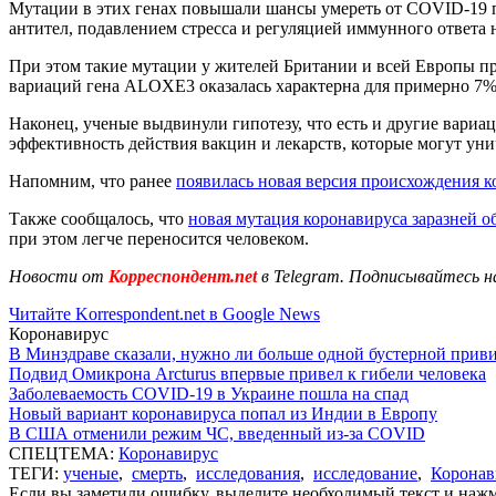
Мутации в этих генах повышали шансы умереть от COVID-19 при
антител, подавлением стресса и регуляцией иммунного ответа 
При этом такие мутации у жителей Британии и всей Европы при
вариаций гена ALOXE3 оказалась характерна для примерно 7%
Наконец, ученые выдвинули гипотезу, что есть и другие вариа
эффективность действия вакцин и лекарств, которые могут уни
Напомним, что ранее
появилась новая версия происхождения к
Также сообщалось, что
новая мутация коронавируса заразней 
при этом легче переносится человеком.
Новости от
Корреспондент.net
в Telegram. Подписывайтесь н
Читайте Korrespondent.net в Google News
Коронавирус
В Минздраве сказали, нужно ли больше одной бустерной прив
Подвид Омикрона Arcturus впервые привел к гибели человека
Заболеваемость COVID-19 в Украине пошла на спад
Новый вариант коронавируса попал из Индии в Европу
В США отменили режим ЧС, введенный из-за COVID
СПЕЦТЕМА:
Коронавирус
ТЕГИ:
ученые
,
смерть
,
исследования
,
исследование
,
Коронав
Если вы заметили ошибку, выделите необходимый текст и нажми