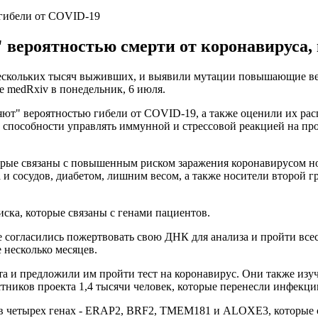
 гибели от COVID-19
вероятностью смерти от коронавируса, 
ескольких тысяч выживших, и выявили мутации повышающие вер
 medRxiv в понедельник, 6 июля.
яют" вероятностью гибели от COVID-19, а также оценили их рас
ей способности управлять иммунной и стрессовой реакцией на пр
орые связаны с повышенным риском заражения коронавирусом нов
и сосудов, диабетом, лишним весом, а также носители второй г
ска, которые связаны с генами пациентов.
ые согласились пожертвовать свою ДНК для анализа и пройти вс
 несколько месяцев.
та и предложили им пройти тест на коронавирус. Они также изу
ников проекта 1,4 тысячи человек, которые перенесли инфекцию
 в четырех генах - ERAP2, BRF2, TMEM181 и ALOXE3, которые си