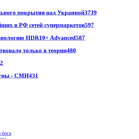
ильного покрытия над Украиной
3739
йших в РФ сетей супермаркетов
597
ехнологию HDR10+ Advanced
587
твовало только в теории
480
2
Луны - СМИ
431
ога