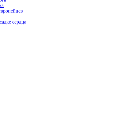
ка
европейцев
садке сердца