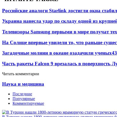
Российские аналоги Starlink достигли окна стаб
Украина нанесла удар по складу одной из крупне
Телевизоры Samsung первыми в мире получат т
На Солнце впервые увидели то, что раньше сущес
Загадочные молнии в океане озадачили ученых
43
Часть ракеты Falcon 9 врезалась в поверхность 
Читать комментарии
Наука и медицина
Последние
Популярные
Комментируемые
В Турции нашли 1800-летнюю мраморную статую греческого б