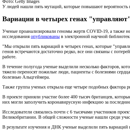
Фото: Getty Images
У людей нашли пять мутаций, которые повышают вероятность
Вариации в четырех генах "управляют" 
Ученые проанализировали геномы жертв COVID-19, а также н
исследования
опубликованы
в электронной научной библиотеке
"Мы открыли пять вариаций в четырех генах, которые "управл
генов встречаются достаточно редко, все они связаны с потер
работе.
В течение полугода ученые выделили несколько факторов, кот
тяжело переносят пожилые люди, пациенты с болезнями сердца 
болезнью Альцгеймера.
Также группа ученых открыла еще четыре подобных фактора ри
В проекте приняли участие более 400 тысяч британцев, котор
них могли заполучить коронавирусную инфекцию за последние
Исследователи связались почти с 6 тысячами участников проек
Великобритании. В общей сложности ученые нашли среди участ
В результате изучения и ДНК ученые выделили пять вариаций