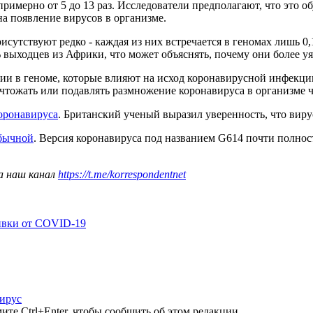
мерно от 5 до 13 раз. Исследователи предполагают, что это обу
на появление вирусов в организме.
сутствуют редко - каждая из них встречается в геномах лишь 0,
 выходцев из Африки, что может объяснять, почему они более 
ции в геноме, которые влияют на исход коронавирусной инфекци
чтожать или подавлять размножение коронавируса в организме ч
оронавируса
. Британский ученый выразил уверенность, что вир
обычной
. Версия коронавируса под названием G614 почти полност
а наш канал
https://t.me/korrespondentnet
ивки от COVID-19
ирус
те Ctrl+Enter, чтобы сообщить об этом редакции.