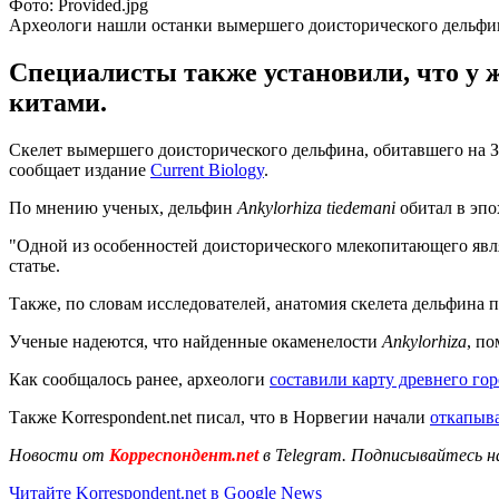
Фото: Provided.jpg
Археологи нашли останки вымершего доисторического дельфи
Специалисты также установили, что у 
китами.
Скелет вымершего доисторического дельфина, обитавшего на З
сообщает издание
Current Biology
.
По мнению ученых, дельфин
Ankylorhiza tiedemani
обитал в эпо
"Одной из особенностей доисторического млекопитающего явля
статье.
Также, по словам исследователей, анатомия скелета дельфина 
Ученые надеются, что найденные окаменелости
Ankylorhiza
, п
Как сообщалось ранее, археологи
составили карту древнего го
Также Korrespondent.net писал, что в Норвегии начали
откапыва
Новости от
Корреспондент.net
в Telegram. Подписывайтесь н
Читайте Korrespondent.net в Google News