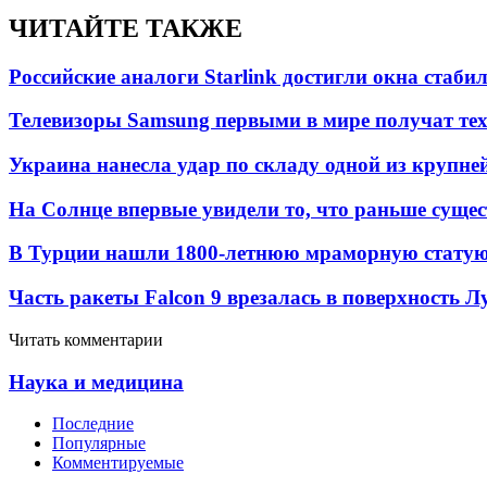
ЧИТАЙТЕ ТАКЖЕ
Российские аналоги Starlink достигли окна стаб
Телевизоры Samsung первыми в мире получат т
Украина нанесла удар по складу одной из крупне
На Солнце впервые увидели то, что раньше сущес
В Турции нашли 1800-летнюю мраморную статую 
Часть ракеты Falcon 9 врезалась в поверхность 
Читать комментарии
Наука и медицина
Последние
Популярные
Комментируемые