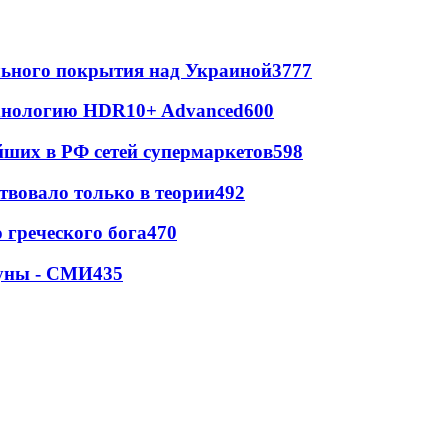
ильного покрытия над Украиной
3777
ехнологию HDR10+ Advanced
600
йших в РФ сетей супермаркетов
598
твовало только в теории
492
греческого бога
470
Луны - СМИ
435