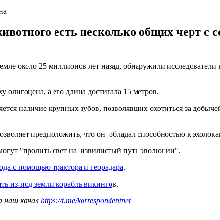
на
животного есть несколько общих черт с
емле около 25 миллионов лет назад, обнаружили исследователи
ху олигоцена, а его длина достигала 15 метров.
ется наличие крупных зубов, позволявших охотиться за добычей
позволяет предположить, что он обладал способностью к эхолок
омогут "пролить свет на извилистый путь эволюции".
рода с помощью трактора и георадара
.
ть из-под земли корабль викинго
в.
а наш канал
https://t.me/korrespondentnet