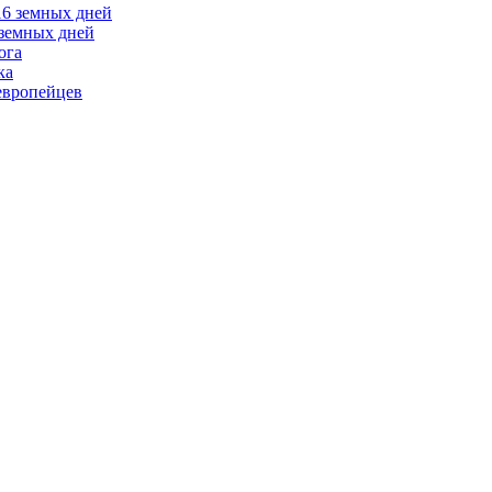
 земных дней
ога
ка
европейцев