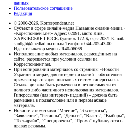
данных
Пользовательское соглашение
Редакция
© 2000-2026, Korrespondent.net
Субъект в сфере онлайн-медиа Название онлайн-медиа -
«КореспонденТ.net» Адрес: 02091, місто Київ,
ХАРКІВСЬКЕ ШОСЕ, будинок 172-Б, офіс 208/1 E-mail:
sunlight@mediadim.com.ua
Телефон: 044-205-43-00
Идентификатор медиа - R40-06068
Использование любых материалов, размещённых на
сайте, разрешается при условии ссылки на
Корреспондент.net.
При копировании материалов со страницы «Новости
Украины и мира», для интернет-изданий – обязательна
прямая открытая для поисковых систем гиперссылка.
Ссылка должна быть размещена в независимости от
полного либо частичного использования материалов.
Гиперссылка (для интернет- изданий) – должна быть
размещена в подзаголовке или в первом абзаце
материала.
Новости с пометками "Мнение", "Экспертиза",
"Заявление", "Регионы", "Деньги", "Власть", "Выборы",
"Тест-драйв", "Спецпроекты", "Промо" публикуются на
правах рекламы.