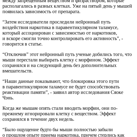
между запрещенным веществом и физраствором, которые
располагались в разных клетках. Уже на пятый день у мышей
появилась зависимость от препарата.
“Затем исследователи проследили нейронный путь
воздействия наркотика в паравентикулярном таламусе,
который ассоциирован с зависимостью от наркотиков,
и вскоре смогли точно контролировать его активность”, -
говорится в статье.
“Отключив” этот нейронный путь ученые добились того, что
мыши перестали выбирать клетку с морфином. Эффект
сохранялся и на следующий день без дополнительных
вмешательств.
“Наши данные показывают, что блокировка этого пути
в паравентикулярном таламусе не будет способствовать
реактивации памяти”, - заявил автор исследования Сяоке
Чэнь.
Когда же мышам опять стали вводить морфин, они по-
прежнему игнорировали клетку с веществом. Эффект
сохранялся в течение двух недель.
“Было ощущение будто бы мыши полностью забыли
о прошлом опыте приема наркотика, причем стерлись как