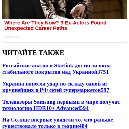
ЧИТАЙТЕ ТАКЖЕ
Российские аналоги Starlink достигли окна
стабильного покрытия над Украиной
3751
Украина нанесла удар по складу одной из
крупнейших в РФ сетей супермаркетов
597
Телевизоры Samsung первыми в мире получат
технологию HDR10+ Advanced
594
На Солнце впервые увидели то, что раньше
существовало только в теории
484