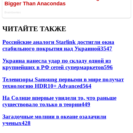
ЧИТАЙТЕ ТАКЖЕ
Российские аналоги Starlink достигли окна
стабильного покрытия над Украиной
3547
Украина нанесла удар по складу одной из
крупнейших в РФ сетей супермаркетов
596
Телевизоры Samsung первыми в мире получат
технологию HDR10+ Advanced
564
На Солнце впервые увидели то, что раньше
существовало только в теории
449
Загадочные молнии в океане озадачили
ученых
428