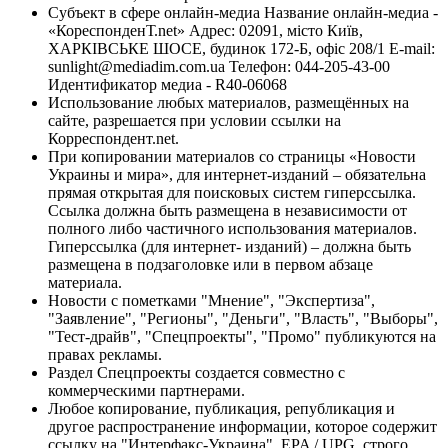
Субъект в сфере онлайн-медиа Название онлайн-медиа -
«КореспонденТ.net» Адрес: 02091, місто Київ,
ХАРКІВСЬКЕ ШОСЕ, будинок 172-Б, офіс 208/1 E-mail:
sunlight@mediadim.com.ua
Телефон: 044-205-43-00
Идентификатор медиа - R40-06068
Использование любых материалов, размещённых на
сайте, разрешается при условии ссылки на
Корреспондент.net.
При копировании материалов со страницы «Новости
Украины и мира», для интернет-изданий – обязательна
прямая открытая для поисковых систем гиперссылка.
Ссылка должна быть размещена в независимости от
полного либо частичного использования материалов.
Гиперссылка (для интернет- изданий) – должна быть
размещена в подзаголовке или в первом абзаце
материала.
Новости с пометками "Мнение", "Экспертиза",
"Заявление", "Регионы", "Деньги", "Власть", "Выборы",
"Тест-драйв", "Спецпроекты", "Промо" публикуются на
правах рекламы.
Раздел Спецпроекты создается совместно с
коммерческими партнерами.
Любое копирование, публикация, републикация и
другое распространение информации, которое содержит
ссылку на "Интерфакс-Украина", EPA / UPG, строго