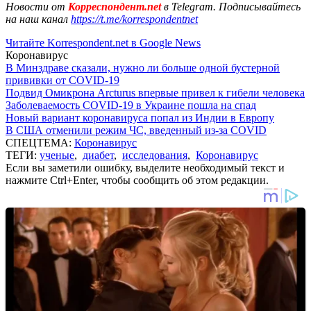
Новости от
Корреспондент.net
в Telegram. Подписывайтесь
на наш канал
https://t.me/korrespondentnet
Читайте Korrespondent.net в Google News
Коронавирус
В Минздраве сказали, нужно ли больше одной бустерной
прививки от COVID-19
Подвид Омикрона Arcturus впервые привел к гибели человека
Заболеваемость COVID-19 в Украине пошла на спад
Новый вариант коронавируса попал из Индии в Европу
В США отменили режим ЧС, введенный из-за COVID
СПЕЦТЕМА:
Коронавирус
ТЕГИ:
ученые
,
диабет
,
исследования
,
Коронавирус
Если вы заметили ошибку, выделите необходимый текст и
нажмите Ctrl+Enter, чтобы сообщить об этом редакции.