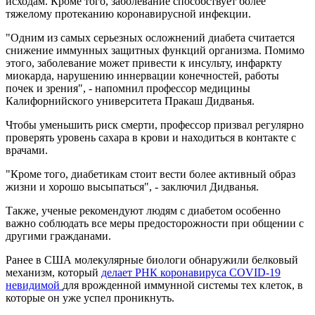
исходам. Кроме того, заболевание способствует более
тяжелому протеканию коронавирусной инфекции.
"Одним из самых серьезных осложнений диабета считается
снижение иммунных защитных функций организма. Помимо
этого, заболевание может привести к инсульту, инфаркту
миокарда, нарушению иннервации конечностей, работы
почек и зрения", - напомнил профессор медицины
Калифорнийского университета Пракаш Дидванья.
Чтобы уменьшить риск смерти, профессор призвал регулярно
проверять уровень сахара в крови и находиться в контакте с
врачами.
"Кроме того, диабетикам стоит вести более активный образ
жизни и хорошо высыпаться", - заключил Дидванья.
Также, ученые рекомендуют людям с диабетом особенно
важно соблюдать все меры предосторожности при общении с
другими гражданами.
Ранее в США молекулярные биологи обнаружили белковый
механизм, который
делает РНК коронавируса COVID-19
невидимой
для врожденной иммунной системы тех клеток, в
которые он уже успел проникнуть.