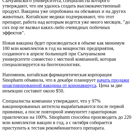
Сычуаньского университета, специалисты которого
утверждают, что им удалось создать высококачественный
продукт. Вакцина уже опробована на обезьянах и на других
животных. Китайские медики подчеркивают, что этот
препарат, работа над которым ведется уже много месяцев, "до
сих пор не вызвал каких-либо очевидных побочных
эффектов".
Новая вакцина будет производиться в объеме как минимум
100 млн комплектов в год на мощностях предприятия,
созданного в апреле больницей при Сычуаньском
университете совместно с местной компанией, которая
специализируется на биотехнологиях.
Напомним, китайская фармацевтическая корпорация
Sinopharm объявила, что в декабре планирует
начать продажи
инактивированной вакцины от коронавируса
. Цена за две
инъекции составит около $50.
Специалисты компании утверждают, что у 97%
вакцинированных антитела вырабатываются после первой
прививки, а после повторной иммунитет гарантирован
практически на 100%. Sinopharm способна производить до 220
млн комплектов вакцин в год, а с октября собирается
приступить к тестам рекомбинантного препарата.