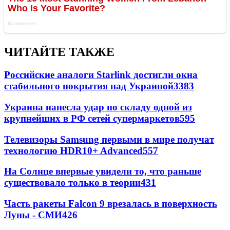
ЧИТАЙТЕ ТАКЖЕ
Российские аналоги Starlink достигли окна
стабильного покрытия над Украиной
3383
Украина нанесла удар по складу одной из
крупнейших в РФ сетей супермаркетов
595
Телевизоры Samsung первыми в мире получат
технологию HDR10+ Advanced
557
На Солнце впервые увидели то, что раньше
существовало только в теории
431
Часть ракеты Falcon 9 врезалась в поверхность
Луны - СМИ
426