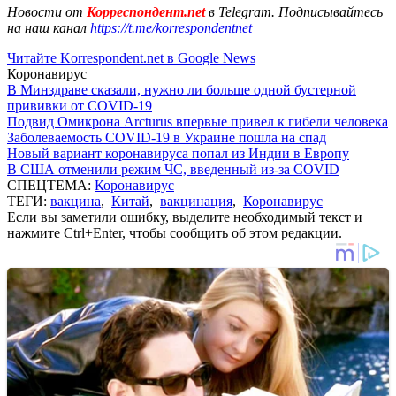
Новости от
Корреспондент.net
в Telegram. Подписывайтесь
на наш канал
https://t.me/korrespondentnet
Читайте Korrespondent.net в Google News
Коронавирус
В Минздраве сказали, нужно ли больше одной бустерной
прививки от COVID-19
Подвид Омикрона Arcturus впервые привел к гибели человека
Заболеваемость COVID-19 в Украине пошла на спад
Новый вариант коронавируса попал из Индии в Европу
В США отменили режим ЧС, введенный из-за COVID
СПЕЦТЕМА:
Коронавирус
ТЕГИ:
вакцина
,
Китай
,
вакцинация
,
Коронавирус
Если вы заметили ошибку, выделите необходимый текст и
нажмите Ctrl+Enter, чтобы сообщить об этом редакции.