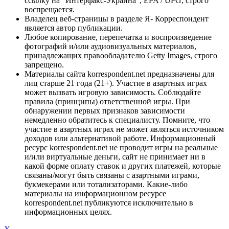
ссылку на "Интерфакс-Украина", EPA / UPG, строго
воспрещается.
Владелец веб-страницы в разделе Я- Корреспондент
является автор публикации.
Любое копирование, перепечатка и воспроизведение
фотографий и/или аудиовизуальных материалов,
принадлежащих правообладателю Getty Images, строго
запрещено.
Материалы сайта korrespondent.net предназначены для
лиц старше 21 года (21+). Участие в азартных играх
может вызвать игровую зависимость. Соблюдайте
правила (принципы) ответственной игры. При
обнаружении первых признаков зависимости
немедленно обратитесь к специалисту. Помните, что
участие в азартных играх не может являться источником
доходов или альтернативой работе. Информационный
ресурс korrespondent.net не проводит игры на реальные
и/или виртуальные деньги, сайт не принимает ни в
какой форме оплату ставок и других платежей, которые
связаны/могут быть связаны с азартными играми,
букмекерами или тотализаторами. Какие-либо
материалы на информационном ресурсе
korrespondent.net публикуются исключительно в
информационных целях.