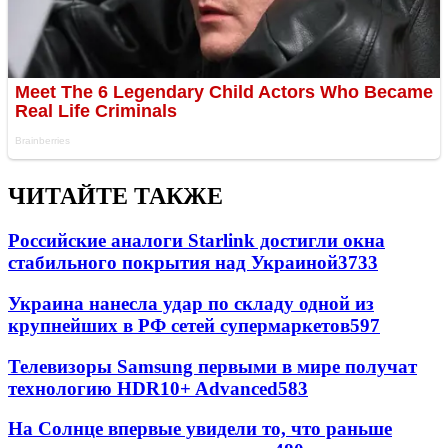
ЧИТАЙТЕ ТАКЖЕ
Российские аналоги Starlink достигли окна
стабильного покрытия над Украиной
3733
Украина нанесла удар по складу одной из
крупнейших в РФ сетей супермаркетов
597
Телевизоры Samsung первыми в мире получат
технологию HDR10+ Advanced
583
На Солнце впервые увидели то, что раньше