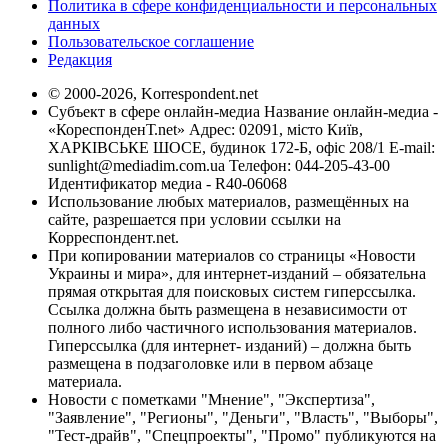
Политика в сфере конфиденциальности и персональных
данных
Пользовательское соглашение
Редакция
© 2000-2026, Korrespondent.net
Субъект в сфере онлайн-медиа Название онлайн-медиа -
«КореспонденТ.net» Адрес: 02091, місто Київ,
ХАРКІВСЬКЕ ШОСЕ, будинок 172-Б, офіс 208/1 E-mail:
sunlight@mediadim.com.ua
Телефон: 044-205-43-00
Идентификатор медиа - R40-06068
Использование любых материалов, размещённых на
сайте, разрешается при условии ссылки на
Корреспондент.net.
При копировании материалов со страницы «Новости
Украины и мира», для интернет-изданий – обязательна
прямая открытая для поисковых систем гиперссылка.
Ссылка должна быть размещена в независимости от
полного либо частичного использования материалов.
Гиперссылка (для интернет- изданий) – должна быть
размещена в подзаголовке или в первом абзаце
материала.
Новости с пометками "Мнение", "Экспертиза",
"Заявление", "Регионы", "Деньги", "Власть", "Выборы",
"Тест-драйв", "Спецпроекты", "Промо" публикуются на