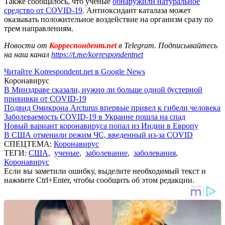
Также сообщалось, что ученые
обнаружили натуральное
средство от COVID-19
. Антиоксидант каталаза может
оказывать положительное воздействие на организм сразу по
трем направлениям.
Новости от
Корреспондент.net
в Telegram. Подписывайтесь
на наш канал
https://t.me/korrespondentnet
Читайте Korrespondent.net в Google News
Коронавирус
В Минздраве сказали, нужно ли больше одной бустерной
прививки от COVID-19
Подвид Омикрона Arcturus впервые привел к гибели человека
Заболеваемость COVID-19 в Украине пошла на спад
Новый вариант коронавируса попал из Индии в Европу
В США отменили режим ЧС, введенный из-за COVID
СПЕЦТЕМА:
Коронавирус
ТЕГИ:
США
,
ученые
,
заболевание
,
заболевания
,
Коронавирус
Если вы заметили ошибку, выделите необходимый текст и
нажмите Ctrl+Enter, чтобы сообщить об этом редакции.