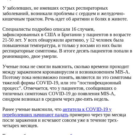
У заболевших, не имевших острых респираторных
заболеваний, возникали проблемы с сердцем и желудочно-
кишечным трактом. Речь идет об аритмии и болях в животе.
Специалисты подробно описали 16 случаев,
зафиксированных в США и Британии у пациентов в возрасте
21-50 лет. У всех обнаружили аритмию, у 12 человек была
повышенная температура, и только у восьми из них были
респираторные симптомы. В итоге десять пациентов попали в
реанимацию, двое умерли.
Ученые пока не смогли выяснить, сколько времени проходит
между заражением коронавирусом и возникновением MIS-A.
Поэтому пока невозможно понять, являются ли это симптомы
тяжелой формы COVID-19, или это "постинфекционный
процесс". Отмечается, что у пациентов, сообщивших о
типичных симптомах COVID-19 до появления MIS-A,
синдром возникал в среднем через две-пять недель.
Ранее ученые выяснили, что
антитела к СOVID-19 у
переболевших начинают падать
примерно через три месяца
после заражения и исчезают совсем уже в течение трех-
четырех месяцев.