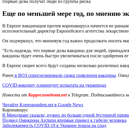
Первые дозы получат люди из группы риска
Еще по меньшей мере год, по мнению эк
В Европе вакцинация против коронавируса начнется не раньше 
исполнительный директор Европейского агентства лекарственн
Он подчеркнул, что минимум год важно продолжать носить ма
"Есть надежда, что первые дозы вакцины для людей, принадлеж
вакцины будет очень быстро увеличиваться после одобрения ее 
В Европе скорее всего будут созданы несколько различных вак
Ранее
в ВОЗ спрогнозировали сроки появления вакцины
. Ожид
COVID-вакцину планируют испытать на украинцах
Новости от
Корреспондент.net
в Telegram. Подписывайтесь н
Читайте Korrespondent.net в Google News
Коронавирус
В Минздраве сказали, нужно ли больше одной бустерной прив
Подвид Омикрона Arcturus впервые привел к гибели человека
Заболеваемость COVID-19 в Украине пошла на спад