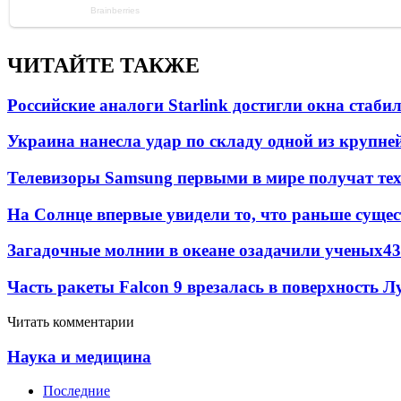
ЧИТАЙТЕ ТАКЖЕ
Российские аналоги Starlink достигли окна стаб
Украина нанесла удар по складу одной из крупне
Телевизоры Samsung первыми в мире получат т
На Солнце впервые увидели то, что раньше сущес
Загадочные молнии в океане озадачили ученых
43
Часть ракеты Falcon 9 врезалась в поверхность 
Читать комментарии
Наука и медицина
Последние