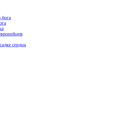
ога
ка
европейцев
садке сердца