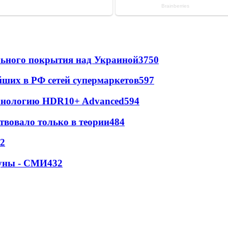
ильного покрытия над Украиной
3750
йших в РФ сетей супермаркетов
597
ехнологию HDR10+ Advanced
594
твовало только в теории
484
2
Луны - СМИ
432