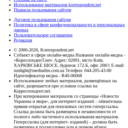
Использование материалов korrespondent.net
Правила пользования сайтом
Договор пользования сайтом
Политика в сфере конфиденциальности и персональных
данных
Пользовательское соглашение
Редакция
© 2000-2026, Korrespondent.net
Субъект в сфере онлайн-медиа Название онлайн-медиа -
«КореспонденТ.net» Адрес: 02091, місто Київ,
ХАРКІВСЬКЕ ШОСЕ, будинок 172-Б, офіс 208/1 E-mail:
sunlight@mediadim.com.ua
Телефон: 044-205-43-00
Идентификатор медиа - R40-06068
Использование любых материалов, размещённых на
сайте, разрешается при условии ссылки на
Корреспондент.net.
При копировании материалов со страницы «Новости
Украины и мира», для интернет-изданий – обязательна
прямая открытая для поисковых систем гиперссылка.
Ссылка должна быть размещена в независимости от
полного либо частичного использования материалов.
Гиперссылка (для интернет- изданий) – должна быть
размещена в подзаголовке или в первом абзаце