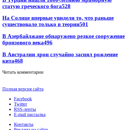
статую греческого бога
528
На Солнце впервые увидели то, что раньше
существовало только в теории
501
В Азербайджане обнаружено редкое сооружение
бронзового века
496
В Австралии дрон случайно заснял рождение
кита
468
Читать комментарии
Полная версия сайта
Facebook
Twitter
RSS-ленты
E-mail рассылка
Контакты
Реклама на сайте