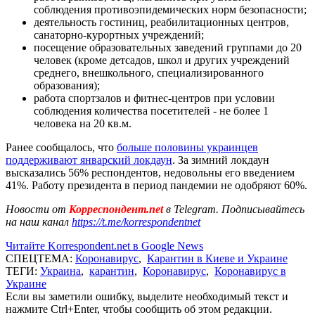
соблюдения противоэпидемических норм безопасности;
деятельность гостиниц, реабилитационных центров,
санаторно-курортных учреждений;
посещение образовательных заведений группами до 20
человек (кроме детсадов, школ и других учреждений
среднего, внешкольного, специализированного
образования);
работа спортзалов и фитнес-центров при условии
соблюдения количества посетителей - не более 1
человека на 20 кв.м.
Ранее сообщалось, что
больше половины украинцев
поддерживают январский локдаун
. За зимний локдаун
высказались 56% респондентов, недовольны его введением
41%. Работу президента в период пандемии не одобряют 60%.
Новости от
Корреспондент.net
в Telegram. Подписывайтесь
на наш канал
https://t.me/korrespondentnet
Читайте Korrespondent.net в Google News
СПЕЦТЕМА:
Коронавирус
,
Карантин в Киеве и Украине
ТЕГИ:
Украина
,
карантин
,
Коронавирус
,
Коронавирус в
Украине
Если вы заметили ошибку, выделите необходимый текст и
нажмите Ctrl+Enter, чтобы сообщить об этом редакции.