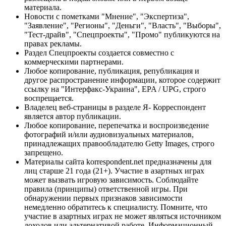
материала.
Новости с пометками "Мнение", "Экспертиза",
"Заявление", "Регионы", "Деньги", "Власть", "Выборы",
"Тест-драйв", "Спецпроекты", "Промо" публикуются на
правах рекламы.
Раздел Спецпроекты создается совместно с
коммерческими партнерами.
Любое копирование, публикация, републикация и
другое распространение информации, которое содержит
ссылку на "Интерфакс-Украина", EPA / UPG, строго
воспрещается.
Владелец веб-страницы в разделе Я- Корреспондент
является автор публикации.
Любое копирование, перепечатка и воспроизведение
фотографий и/или аудиовизуальных материалов,
принадлежащих правообладателю Getty Images, строго
запрещено.
Материалы сайта korrespondent.net предназначены для
лиц старше 21 года (21+). Участие в азартных играх
может вызвать игровую зависимость. Соблюдайте
правила (принципы) ответственной игры. При
обнаружении первых признаков зависимости
немедленно обратитесь к специалисту. Помните, что
участие в азартных играх не может являться источником
доходов или альтернативой работе. Информационный