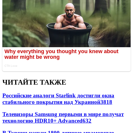
ЧИТАЙТЕ ТАКЖЕ
Российские аналоги Starlink достигли окна
стабильного покрытия над Украиной
3818
Телевизоры Samsung первыми в мире получат
технологию HDR10+ Advanced
632
В Турции нашли 1800-летнюю мраморную