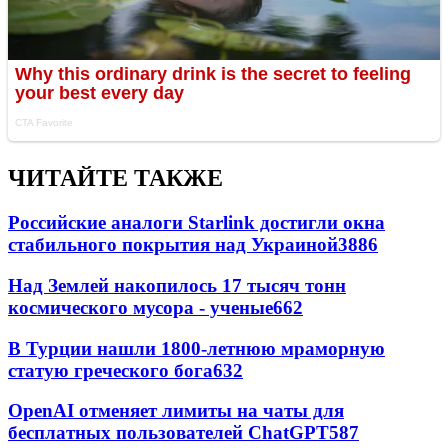
ЧИТАЙТЕ ТАКЖЕ
Российские аналоги Starlink достигли окна
стабильного покрытия над Украиной
3886
Над Землей накопилось 17 тысяч тонн
космического мусора - ученые
662
В Турции нашли 1800-летнюю мраморную
статую греческого бога
632
OpenAI отменяет лимиты на чаты для
бесплатных пользователей ChatGPT
587