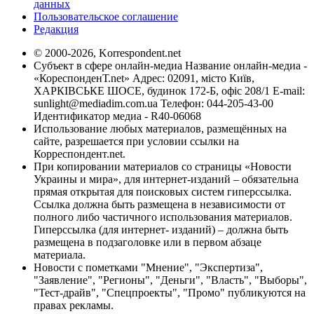
данных
Пользовательское соглашение
Редакция
© 2000-2026, Korrespondent.net
Субъект в сфере онлайн-медиа Название онлайн-медиа -
«КореспонденТ.net» Адрес: 02091, місто Київ,
ХАРКІВСЬКЕ ШОСЕ, будинок 172-Б, офіс 208/1 E-mail:
sunlight@mediadim.com.ua
Телефон: 044-205-43-00
Идентификатор медиа - R40-06068
Использование любых материалов, размещённых на
сайте, разрешается при условии ссылки на
Корреспондент.net.
При копировании материалов со страницы «Новости
Украины и мира», для интернет-изданий – обязательна
прямая открытая для поисковых систем гиперссылка.
Ссылка должна быть размещена в независимости от
полного либо частичного использования материалов.
Гиперссылка (для интернет- изданий) – должна быть
размещена в подзаголовке или в первом абзаце
материала.
Новости с пометками "Мнение", "Экспертиза",
"Заявление", "Регионы", "Деньги", "Власть", "Выборы",
"Тест-драйв", "Спецпроекты", "Промо" публикуются на
правах рекламы.