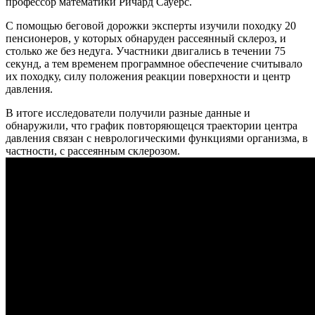
профессор математики Ричард Сауерс.
С помощью беговой дорожки эксперты изучили походку 20
пенсионеров, у которых обнаруден рассеянный склероз, и
столько же без недуга. Участники двигались в течении 75
секунд, а тем временем программное обеспечение считывало
их походку, силу положения реакции поверхности и центр
давления.
В итоге исследователи получили разные данные и
обнаружили, что график повторяющецся траектории центра
давления связан с неврологическими функциями организма, в
частности, с рассеянным склерозом.