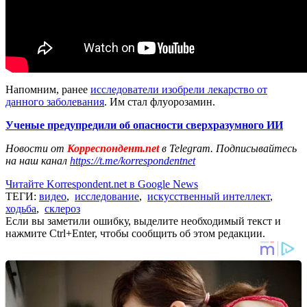
Напомним, ранее
исследователи изобрели лекарство от
данного заболевания
. Им стал флуорозамин.
Ученые предупредили об опасности сверхразумного ИИ
Новости от
Корреспондент.net
в Telegram. Подписывайтесь
на наш канал
https://t.me/korrespondentnet
Читайте Korrespondent.net в Google News
ТЕГИ:
видео
,
исследование
,
искусственный интеллект
,
ходьба
,
склероз
Если вы заметили ошибку, выделите необходимый текст и
нажмите Ctrl+Enter, чтобы сообщить об этом редакции.