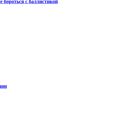
не бороться с баллистикой
ции