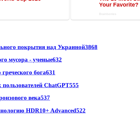
ильного покрытия над Украиной
3868
го мусора - ученые
632
греческого бога
631
х пользователей ChatGPT
555
ронзового века
537
ехнологию HDR10+ Advanced
522