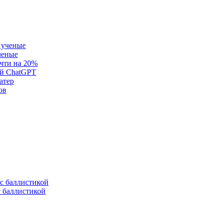
ченые
очти на 20%
ей ChatGPT
атер
ов
с баллистикой