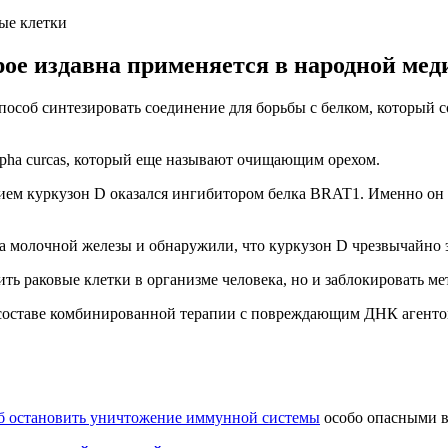
ые клетки
рое издавна применяется в народной мед
об синтезировать соединение для борьбы с белком, который с
opha curcas, который еще называют очищающим орехом.
нием куркузон D оказался ингибитором белка BRAT1. Именно о
ка молочной железы и обнаружили, что куркузон D чрезвычайно 
ить раковые клетки в организме человека, но и заблокировать ме
 составе комбинированной терапии с повреждающим ДНК агенто
б остановить уничтожение иммунной системы
особо опасными в