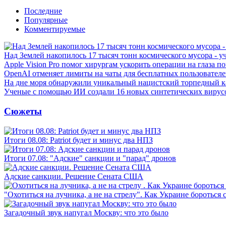
Последние
Популярные
Комментируемые
Над Землей накопилось 17 тысяч тонн космического мусора - у
Apple Vision Pro помог хирургам ускорить операции на глаза п
OpenAI отменяет лимиты на чаты для бесплатных пользовател
На дне моря обнаружили уникальный нацистский торпедный к
Ученые с помощью ИИ создали 16 новых синтетических вирус
Сюжеты
Итоги 08.08: Patriot будет и минус два НПЗ
Итоги 07.08: "Адские" санкции и "парад" дронов
Адские санкции. Решение Сената США
"Охотиться на лучника, а не на стрелу". Как Украине бороться 
Загадочный звук напугал Москву: что это было