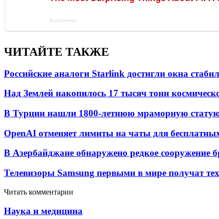
ЧИТАЙТЕ ТАКЖЕ
Российские аналоги Starlink достигли окна стаб
Над Землей накопилось 17 тысяч тонн космическо
В Турции нашли 1800-летнюю мраморную статую 
OpenAI отменяет лимиты на чаты для бесплатны
В Азербайджане обнаружено редкое сооружение б
Телевизоры Samsung первыми в мире получат т
Читать комментарии
Наука и медицина