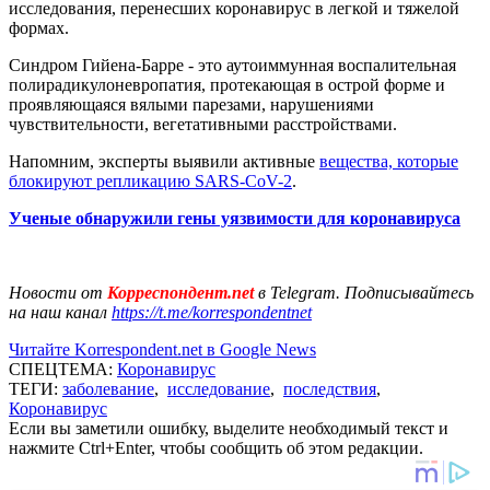
исследования, перенесших коронавирус в легкой и тяжелой
формах.
Синдром Гийена-Барре - это аутоиммунная воспалительная
полирадикулоневропатия, протекающая в острой форме и
проявляющаяся вялыми парезами, нарушениями
чувствительности, вегетативными расстройствами.
Напомним, эксперты выявили активные
вещества, которые
блокируют репликацию SARS-CoV-2
.
Ученые обнаружили гены уязвимости для коронавируса
Новости от
Корреспондент.net
в Telegram. Подписывайтесь
на наш канал
https://t.me/korrespondentnet
Читайте Korrespondent.net в Google News
СПЕЦТЕМА:
Коронавирус
ТЕГИ:
заболевание
,
исследование
,
последствия
,
Коронавирус
Если вы заметили ошибку, выделите необходимый текст и
нажмите Ctrl+Enter, чтобы сообщить об этом редакции.