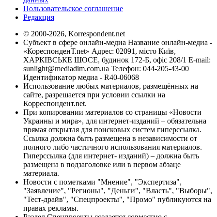
Пользовательское соглашение
Редакция
© 2000-2026, Korrespondent.net
Субъект в сфере онлайн-медиа Название онлайн-медиа -
«КореспонденТ.net» Адрес: 02091, місто Київ,
ХАРКІВСЬКЕ ШОСЕ, будинок 172-Б, офіс 208/1 E-mail:
sunlight@mediadim.com.ua
Телефон: 044-205-43-00
Идентификатор медиа - R40-06068
Использование любых материалов, размещённых на
сайте, разрешается при условии ссылки на
Корреспондент.net.
При копировании материалов со страницы «Новости
Украины и мира», для интернет-изданий – обязательна
прямая открытая для поисковых систем гиперссылка.
Ссылка должна быть размещена в независимости от
полного либо частичного использования материалов.
Гиперссылка (для интернет- изданий) – должна быть
размещена в подзаголовке или в первом абзаце
материала.
Новости с пометками "Мнение", "Экспертиза",
"Заявление", "Регионы", "Деньги", "Власть", "Выборы",
"Тест-драйв", "Спецпроекты", "Промо" публикуются на
правах рекламы.
Раздел Спецпроекты создается совместно с