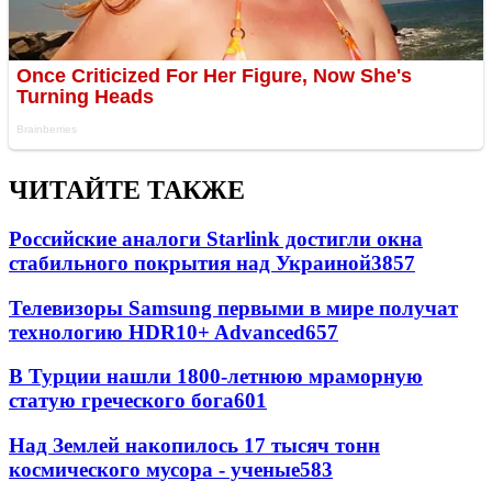
ЧИТАЙТЕ ТАКЖЕ
Российские аналоги Starlink достигли окна
стабильного покрытия над Украиной
3857
Телевизоры Samsung первыми в мире получат
технологию HDR10+ Advanced
657
В Турции нашли 1800-летнюю мраморную
статую греческого бога
601
Над Землей накопилось 17 тысяч тонн
космического мусора - ученые
583