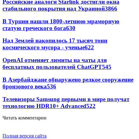
Российские аналоги Starlink достигли окна
стабильного покрытия над Украиной
3866
В Турции нашли 1800-летнюю мраморную
статую греческого бога
630
Над Землей накопилось 17 тысяч тонн
космического мусора - ученые
622
OpenAI отменяет лимиты на чаты для
бесплатных пользователей ChatGPT
545
В Азербайджане обнаружено редкое сооружение
бронзового века
536
Телевизоры Samsung первыми в мире получат
технологию HDR10+ Advanced
522
Читать комментарии
Полная версия сайта