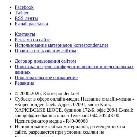
Facebook
Twitter
RSS-ленты
E-mail рассылка
Контакты
Реклама на сайте
Использование материалов korrespondent.net
Правила пользования сайтом
Договор пользования сайтом
Политика в сфере конфиденциальности и персональных
данных
Пользовательское соглашение
Редакция
© 2000-2026, Korrespondent.net
Субъект в сфере онлайн-медиа Название онлайн-медиа -
«КореспонденТ.net» Адрес: 02091, місто Київ,
ХАРКІВСЬКЕ ШОСЕ, будинок 172-Б, офіс 208/1 E-mail:
sunlight@mediadim.com.ua
Телефон: 044-205-43-00
Идентификатор медиа - R40-06068
Использование любых материалов, размещённых на
сайте, разрешается при условии ссылки на