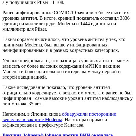
а у получивших Pfizer - 1 108.
Ранее инфицированные COVID-19 заявили о более высоких
уровнях антител. В итоге, средний показатель составил 3836
единиц на миллилитр для Moderna и 1444 единицы на
миллилитр для Pfizer.
Таким образом выяснилось, что уровень антител у тех, кто
принимал Moderna, был выше у инфицированных,
неинфицированных и в разных возрастных категориях.
Ученые предполагают, что разница в уровнях антител может
зависеть от более высоких содержаний мРНК в вакцине
Moderna и более длительного интервала между первой и
второй вакцинацией.
Также исследование показало, что уровень антител
отрицательно коррелирует с возрастом у тех, кто ранее не был
инфицирован - самые высокие уровни антител наблюдались у
лиц моложе 35 лет.
Напомним, в Японии снова
обнаружили посторонние
вещества в вакцине Moderna
. На этот раз примеси
зафиксировали в префектуре Канагава.
Вакцина Johnson&Johnson против ВИЧ оказалась