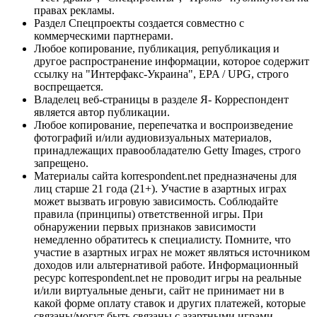
правах рекламы.
Раздел Спецпроекты создается совместно с
коммерческими партнерами.
Любое копирование, публикация, републикация и
другое распространение информации, которое содержит
ссылку на "Интерфакс-Украина", EPA / UPG, строго
воспрещается.
Владелец веб-страницы в разделе Я- Корреспондент
является автор публикации.
Любое копирование, перепечатка и воспроизведение
фотографий и/или аудиовизуальных материалов,
принадлежащих правообладателю Getty Images, строго
запрещено.
Материалы сайта korrespondent.net предназначены для
лиц старше 21 года (21+). Участие в азартных играх
может вызвать игровую зависимость. Соблюдайте
правила (принципы) ответственной игры. При
обнаружении первых признаков зависимости
немедленно обратитесь к специалисту. Помните, что
участие в азартных играх не может являться источником
доходов или альтернативой работе. Информационный
ресурс korrespondent.net не проводит игры на реальные
и/или виртуальные деньги, сайт не принимает ни в
какой форме оплату ставок и других платежей, которые
связаны/могут быть связаны с азартными играми,