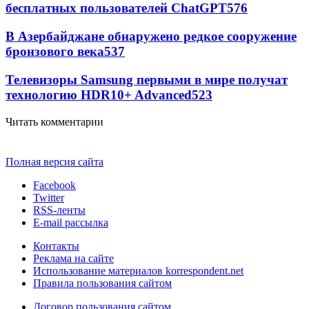
бесплатных пользователей ChatGPT
576
В Азербайджане обнаружено редкое сооружение
бронзового века
537
Телевизоры Samsung первыми в мире получат
технологию HDR10+ Advanced
523
Читать комментарии
Полная версия сайта
Facebook
Twitter
RSS-ленты
E-mail рассылка
Контакты
Реклама на сайте
Использование материалов korrespondent.net
Правила пользования сайтом
Договор пользования сайтом