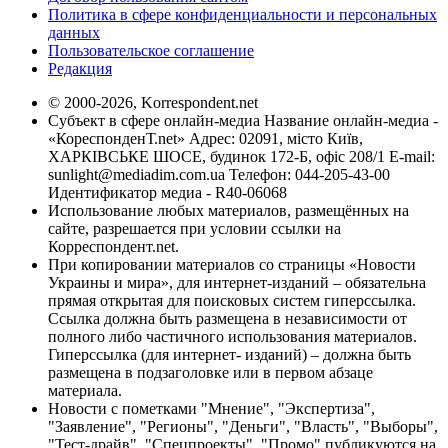
Политика в сфере конфиденциальности и персональных
данных
Пользовательское соглашение
Редакция
© 2000-2026, Korrespondent.net
Субъект в сфере онлайн-медиа Название онлайн-медиа -
«КореспонденТ.net» Адрес: 02091, місто Київ,
ХАРКІВСЬКЕ ШОСЕ, будинок 172-Б, офіс 208/1 E-mail:
sunlight@mediadim.com.ua
Телефон: 044-205-43-00
Идентификатор медиа - R40-06068
Использование любых материалов, размещённых на
сайте, разрешается при условии ссылки на
Корреспондент.net.
При копировании материалов со страницы «Новости
Украины и мира», для интернет-изданий – обязательна
прямая открытая для поисковых систем гиперссылка.
Ссылка должна быть размещена в независимости от
полного либо частичного использования материалов.
Гиперссылка (для интернет- изданий) – должна быть
размещена в подзаголовке или в первом абзаце
материала.
Новости с пометками "Мнение", "Экспертиза",
"Заявление", "Регионы", "Деньги", "Власть", "Выборы",
"Тест-драйв", "Спецпроекты", "Промо" публикуются на