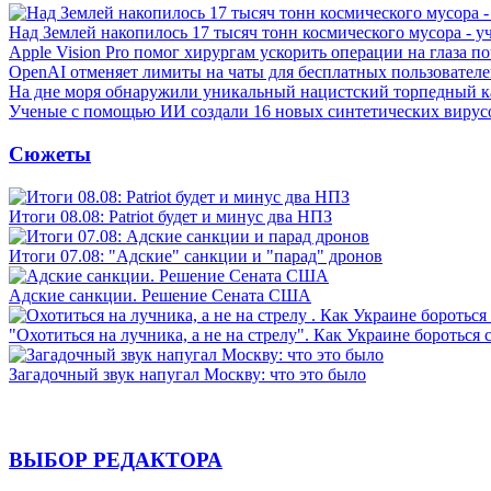
Над Землей накопилось 17 тысяч тонн космического мусора - у
Apple Vision Pro помог хирургам ускорить операции на глаза п
OpenAI отменяет лимиты на чаты для бесплатных пользовател
На дне моря обнаружили уникальный нацистский торпедный к
Ученые с помощью ИИ создали 16 новых синтетических вирус
Сюжеты
Итоги 08.08: Patriot будет и минус два НПЗ
Итоги 07.08: "Адские" санкции и "парад" дронов
Адские санкции. Решение Сената США
"Охотиться на лучника, а не на стрелу". Как Украине бороться 
Загадочный звук напугал Москву: что это было
ВЫБОР РЕДАКТОРА