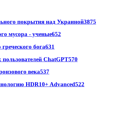
ильного покрытия над Украиной
3875
го мусора - ученые
652
греческого бога
631
х пользователей ChatGPT
570
ронзового века
537
ехнологию HDR10+ Advanced
522