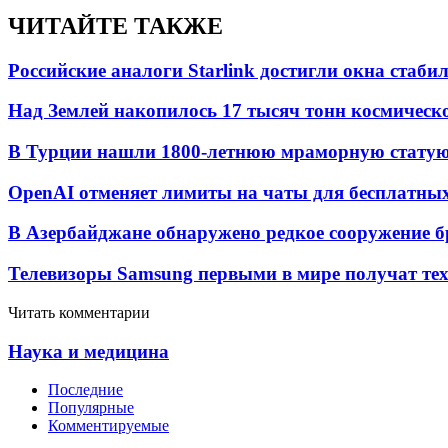
ЧИТАЙТЕ ТАКЖЕ
Российские аналоги Starlink достигли окна стаб
Над Землей накопилось 17 тысяч тонн космическо
В Турции нашли 1800-летнюю мраморную статую 
OpenAI отменяет лимиты на чаты для бесплатны
В Азербайджане обнаружено редкое сооружение б
Телевизоры Samsung первыми в мире получат т
Читать комментарии
Наука и медицина
Последние
Популярные
Комментируемые