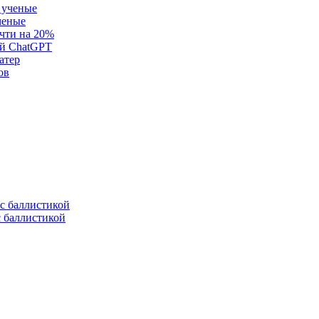
ченые
очти на 20%
ей ChatGPT
атер
ов
с баллистикой