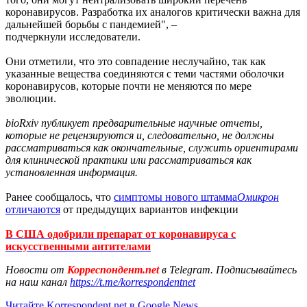
коронавирусов. Разработка их аналогов критически важна для
дальнейшей борьбы с пандемией", –
подчеркнули исследователи.
Они отметили, что это совпадение неслучайно, так как
указанные вещества соединяются с теми частями оболочки
коронавирусов, которые почти не меняются по мере
эволюции.
bioRxiv публикует предварительные научные отчеты,
которые не рецензируются и, следовательно, не должны
рассматриваться как окончательные, служить ориентирами
для клинической практики или рассматриваться как
установленная информация.
Ранее сообщалось, что
симптомы нового штамма
Омикрон
отличаются
от предыдущих вариантов инфекции
В США одобрили препарат от коронавируса с
искусственными антителами
Новости от
Корреспондент.net
в Telegram. Подписывайтесь
на наш канал
https://t.me/korrespondentnet
Читайте Korrespondent.net в Google News