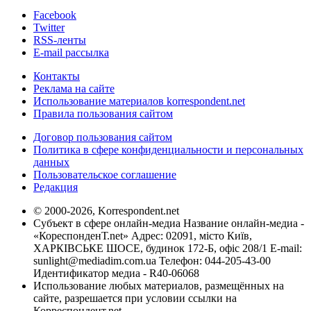
Facebook
Twitter
RSS-ленты
E-mail рассылка
Контакты
Реклама на сайте
Использование материалов korrespondent.net
Правила пользования сайтом
Договор пользования сайтом
Политика в сфере конфиденциальности и персональных
данных
Пользовательское соглашение
Редакция
© 2000-2026, Korrespondent.net
Субъект в сфере онлайн-медиа Название онлайн-медиа -
«КореспонденТ.net» Адрес: 02091, місто Київ,
ХАРКІВСЬКЕ ШОСЕ, будинок 172-Б, офіс 208/1 E-mail:
sunlight@mediadim.com.ua
Телефон: 044-205-43-00
Идентификатор медиа - R40-06068
Использование любых материалов, размещённых на
сайте, разрешается при условии ссылки на
Корреспондент.net.