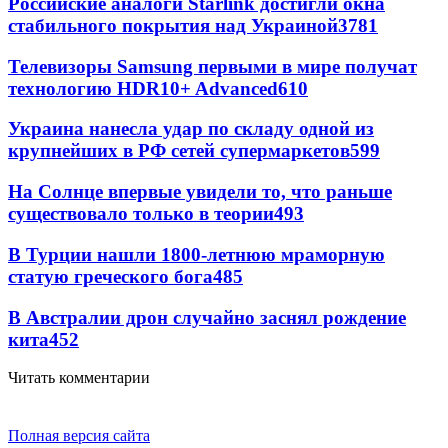
Российские аналоги Starlink достигли окна
стабильного покрытия над Украиной
3781
Телевизоры Samsung первыми в мире получат
технологию HDR10+ Advanced
610
Украина нанесла удар по складу одной из
крупнейших в РФ сетей супермаркетов
599
На Солнце впервые увидели то, что раньше
существовало только в теории
493
В Турции нашли 1800-летнюю мраморную
статую греческого бога
485
В Австралии дрон случайно заснял рождение
кита
452
Читать комментарии
Полная версия сайта