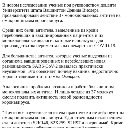
В новом исследовании ученые под руководством доцента
Университета штата Вашингтон Дэвида Вислера
проанализировали действие 37 моноклональных антител на
омикрон-штамм коронавируса.
Среди них были антитела, выделенные из крови
переболевших и вакцинированных пациентов и их
моноклональные аналоги, которые используют для
производства экспериментальных лекарств от COVID-19.
Для большинства антител, которые ученые выделяли из
организма вакцинированных и переболевших новая
разновидность SARS-CoV-2 оказалась практически
неуязвимой. Это объясняет, почему вакцины недостаточно
хорошо защищают от штамма
Омикрон.
Аналогичные проблемы возникли в работе большинства
моноклональных антител. И лишь четыре из 37 молекул
смогли подавить активность новой разновидности
коронавируса.
"Почти все изученные антитела практически не действуют на
омикрон-штамм коронавируса. Единственным исключением
стали антитела S2K146, S2X259, S2H97 и сотровимаб. Кроме
того, они могут нейтрализовать широкий перечень