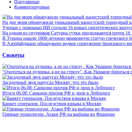
Популярные
Комментируемые
На дне моря обнаружили уникальный нацистский торпедный к
Ученые с помощью ИИ создали 16 новых синтетических вирус
На одном из спутников Сатурна сутки продолжаются почти 16
В Турции нашли 1800-летнюю мраморную статую греческого б
В Азербайджане обнаружено редкое сооружение бронзового ве
Сюжеты
"Охотиться на лучника, а не на стрелу". Как Украине бороться 
Загадочный звук напугал Москву: что это было
Итоги 06.08: Санкции против РФ и дрон в Лейпциге
Банкет генералов. Последствия взрыва в Москве
Грязные технологии. Атаки РФ на выборы во Франции