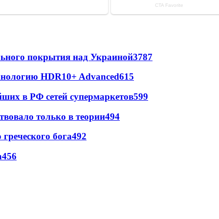
ильного покрытия над Украиной
3787
ехнологию HDR10+ Advanced
615
йших в РФ сетей супермаркетов
599
твовало только в теории
494
греческого бога
492
а
456