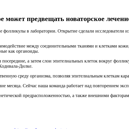
ое может предвещать новаторское лечени
е фолликулы в лаборатории. Открытие сделали исследователи и
аимодействие между соединительными тканями и клетками кожи, 
ные как органоиды.
ы посередине, а затем слои эпителиальных клеток вокруг фоллик
Ходивала-Дилке.
ственную среду организма, позволяя эпителиальным клеткам кара
е месяца. Сейчас наша команда работает над повторением экспе
нетической предрасположенностью, а также внешними факторами