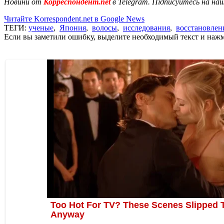
Новини от
Корреспондент.net
в Telegram. Підписуйтесь на на
Читайте Korrespondent.net в Google News
ТЕГИ:
ученые
,
Япония
,
волосы
,
исследования
,
восстановлен
Если вы заметили ошибку, выделите необходимый текст и нажми