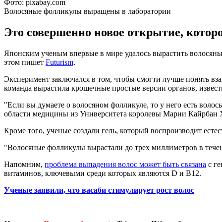
Фото: pixabay.com
Волосяные фолликулы выращены в лаборатории
Это совершенно новое открытие, котор
Японским ученым впервые в мире удалось вырастить волосяны
этом пишет
Futurism
.
Эксперимент заключался в том, чтобы смогти лучше понять вз
команда вырастила крошечные простые версии органов, извест
"Если вы думаете о волосяном фолликуле, то у него есть волос
области медицины из Университета королевы Марии Кайрбан 
Кроме того, ученые создали гель, который воспроизводит есте
"Волосяные фолликулы вырастали до трех миллиметров в течени
Напомним,
проблема выпадения волос может быть связана
с ге
витаминов, ключевыми среди которых являются D и B12.
Ученые заявили, что васаби стимулирует рост волос