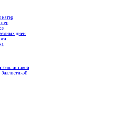
атер
ов
 земных дней
ога
ка
с баллистикой