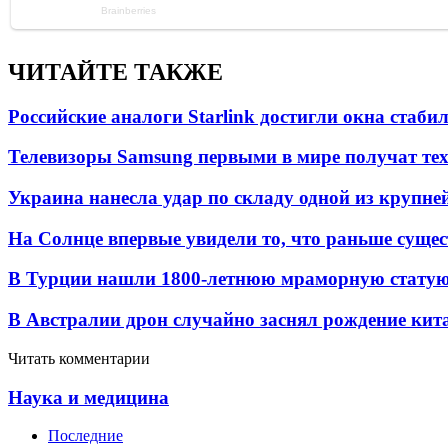
ЧИТАЙТЕ ТАКЖЕ
Российские аналоги Starlink достигли окна стаб
Телевизоры Samsung первыми в мире получат т
Украина нанесла удар по складу одной из крупне
На Солнце впервые увидели то, что раньше сущес
В Турции нашли 1800-летнюю мраморную статую 
В Австралии дрон случайно заснял рождение кит
Читать комментарии
Наука и медицина
Последние