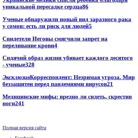
уникальной пересадке сердца
86
Ученые обнаружили новый вид заразного рака
у сомов: есть ли риск для людей
5
Свидетели Иеговы смягчили запрет на
переливание крови
4
Сидячий образ жизни убивает каждого десятого
- ученые
3
28
Эксклюзив
Корреспондент: Незримая угроза. Мир
беззащитен перед пандемиями вирусов
2
1
Медицинские мифы: вредно ли сидеть, скрестив
ноги
2
41
Полная версия сайта