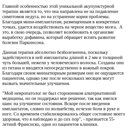
Главной особенностью этой уникальной акупунктурной
терапии является то, что она направлена не на подавление
симптомов недуга, но на устранение корня проблемы.
Благодаря мини-имплантатам, размещенным в конкретных
точках, удается воздействовать на черное вещество мозга. А
это, в свою очередь, позволяет возобновить в организме
выработку дофамина, который обращает вспять развитие
болезни Паркинсона.
Данная терапия абсолютно безболезненна, поскольку
задействуются в ней имплантаты длиной в 2 мм и толщиной
чуть большей, нежели у человеческого волоска. Созданы они
из титана и вводятся непосредственно в кожный покров.
Благодаря своим миниатюрным размерам они не ощущаются
пациентом, однако уже после нескольких месяцев могут
вызвать значительные улучшения.
"Мой невропатолог не был сторонником альтернативной
медицины, но он поддержал мое решение, так как имелся
шанс на улучшение состояния. Вскоре после введения
имплантатов, словно по волшебству, исчезли боли в руке и
ноге. Со временем стабилизировалось общее состояние моего
здоровья, что я наблюдаю и до сих пор", - признается 55-
летний Франсиско, один из пациентов клиники.