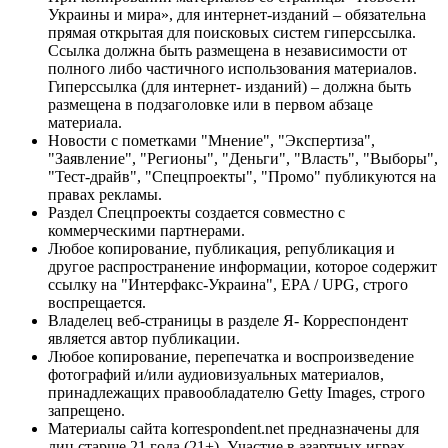
Украины и мира», для интернет-изданий – обязательна
прямая открытая для поисковых систем гиперссылка.
Ссылка должна быть размещена в независимости от
полного либо частичного использования материалов.
Гиперссылка (для интернет- изданий) – должна быть
размещена в подзаголовке или в первом абзаце
материала.
Новости с пометками "Мнение", "Экспертиза",
"Заявление", "Регионы", "Деньги", "Власть", "Выборы",
"Тест-драйв", "Спецпроекты", "Промо" публикуются на
правах рекламы.
Раздел Спецпроекты создается совместно с
коммерческими партнерами.
Любое копирование, публикация, републикация и
другое распространение информации, которое содержит
ссылку на "Интерфакс-Украина", EPA / UPG, строго
воспрещается.
Владелец веб-страницы в разделе Я- Корреспондент
является автор публикации.
Любое копирование, перепечатка и воспроизведение
фотографий и/или аудиовизуальных материалов,
принадлежащих правообладателю Getty Images, строго
запрещено.
Материалы сайта korrespondent.net предназначены для
лиц старше 21 года (21+). Участие в азартных играх