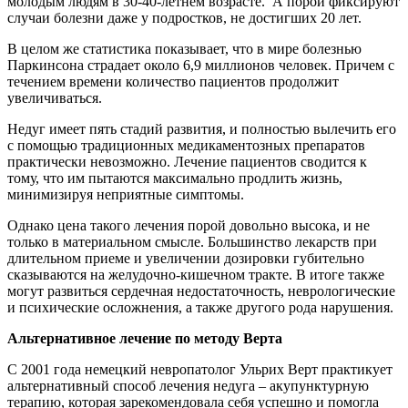
молодым людям в 30-40-летнем возрасте. А порой фиксируют
случаи болезни даже у подростков, не достигших 20 лет.
В целом же статистика показывает, что в мире болезнью
Паркинсона страдает около 6,9 миллионов человек. Причем с
течением времени количество пациентов продолжит
увеличиваться.
Недуг имеет пять стадий развития, и полностью вылечить его
с помощью традиционных медикаментозных препаратов
практически невозможно. Лечение пациентов сводится к
тому, что им пытаются максимально продлить жизнь,
минимизируя неприятные симптомы.
Однако цена такого лечения порой довольно высока, и не
только в материальном смысле. Большинство лекарств при
длительном приеме и увеличении дозировки губительно
сказываются на желудочно-кишечном тракте. В итоге также
могут развиться сердечная недостаточность, неврологические
и психические осложнения, а также другого рода нарушения.
Альтернативное лечение по методу Верта
С 2001 года немецкий невропатолог Ульрих Верт практикует
альтернативный способ лечения недуга – акупунктурную
терапию, которая зарекомендовала себя успешно и помогла