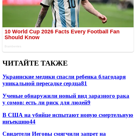
ЧИТАЙТЕ ТАКЖЕ
Украинские медики спасли ребенка благодаря
уникальной пересадке сердца
81
Ученые обнаружили новый вид заразного рака
у сомов: есть ли риск для людей
9
В США на убийце испытают новую смертельную
инъекцию
4
4
Свидетели Иеговы смягчили запрет на