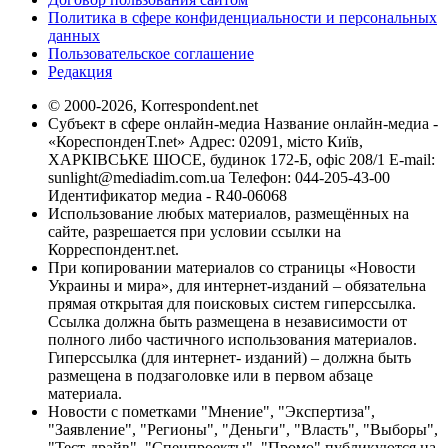
Политика в сфере конфиденциальности и персональных
данных
Пользовательское соглашение
Редакция
© 2000-2026, Korrespondent.net
Субъект в сфере онлайн-медиа Название онлайн-медиа -
«КореспонденТ.net» Адрес: 02091, місто Київ,
ХАРКІВСЬКЕ ШОСЕ, будинок 172-Б, офіс 208/1 E-mail:
sunlight@mediadim.com.ua
Телефон: 044-205-43-00
Идентификатор медиа - R40-06068
Использование любых материалов, размещённых на
сайте, разрешается при условии ссылки на
Корреспондент.net.
При копировании материалов со страницы «Новости
Украины и мира», для интернет-изданий – обязательна
прямая открытая для поисковых систем гиперссылка.
Ссылка должна быть размещена в независимости от
полного либо частичного использования материалов.
Гиперссылка (для интернет- изданий) – должна быть
размещена в подзаголовке или в первом абзаце
материала.
Новости с пометками "Мнение", "Экспертиза",
"Заявление", "Регионы", "Деньги", "Власть", "Выборы",
"Тест-драйв", "Спецпроекты", "Промо" публикуются на