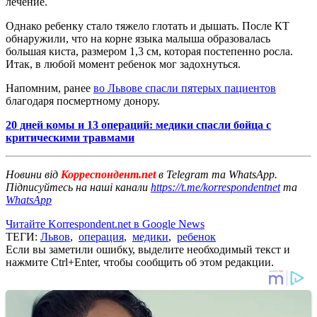
лечение.
Однако ребенку стало тяжело глотать и дышать. После КТ
обнаружили, что на корне языка малыша образовалась
большая киста, размером 1,3 см, которая постепенно росла.
Итак, в любой момент ребенок мог задохнуться.
Напомним, ранее
во Львове спасли пятерых пациентов
благодаря посмертному донору.
20 дней комы и 13 операций: медики спасли бойца с
критическими травмами
Новини від
Корреспондент.net
в Telegram та WhatsApp.
Підписуйтесь на наші канали
https://t.me/korrespondentnet
та
WhatsApp
Читайте Korrespondent.net в Google News
ТЕГИ:
Львов
,
операция
,
медики
,
ребенок
Если вы заметили ошибку, выделите необходимый текст и
нажмите Ctrl+Enter, чтобы сообщить об этом редакции.