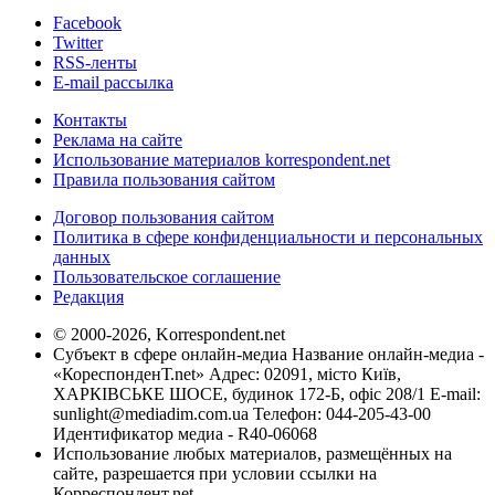
Facebook
Twitter
RSS-ленты
E-mail рассылка
Контакты
Реклама на сайте
Использование материалов korrespondent.net
Правила пользования сайтом
Договор пользования сайтом
Политика в сфере конфиденциальности и персональных
данных
Пользовательское соглашение
Редакция
© 2000-2026, Korrespondent.net
Субъект в сфере онлайн-медиа Название онлайн-медиа -
«КореспонденТ.net» Адрес: 02091, місто Київ,
ХАРКІВСЬКЕ ШОСЕ, будинок 172-Б, офіс 208/1 E-mail:
sunlight@mediadim.com.ua
Телефон: 044-205-43-00
Идентификатор медиа - R40-06068
Использование любых материалов, размещённых на
сайте, разрешается при условии ссылки на
Корреспондент.net.