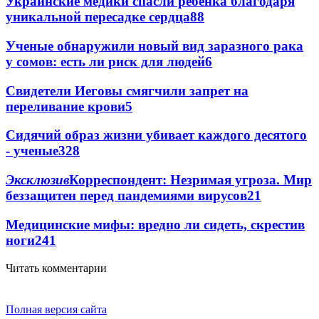
Украинские медики спасли ребенка благодаря
уникальной пересадке сердца
88
Ученые обнаружили новый вид заразного рака
у сомов: есть ли риск для людей
6
Свидетели Иеговы смягчили запрет на
переливание крови
5
Сидячий образ жизни убивает каждого десятого
- ученые
3
28
Эксклюзив
Корреспондент: Незримая угроза. Мир
беззащитен перед пандемиями вирусов
2
1
Медицинские мифы: вредно ли сидеть, скрестив
ноги
2
41
Читать комментарии
Полная версия сайта