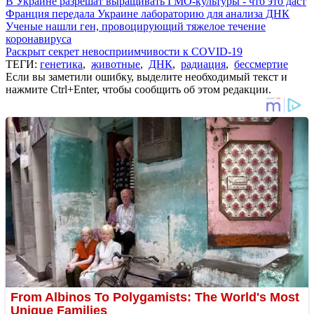
В Украине разрешат выращивать ГМО-культуры - что это даст
Франция передала Украине лабораторию для анализа ДНК
Ученые нашли ген, провоцирующий тяжелое течение
коронавируса
Раскрыт секрет невосприимчивости к COVID-19
ТЕГИ:
генетика
,
животные
,
ДНК
,
радиация
,
бессмертие
Если вы заметили ошибку, выделите необходимый текст и
нажмите Ctrl+Enter, чтобы сообщить об этом редакции.