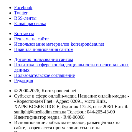
Facebook
Twitter
RSS-ленты
E-mail рассылка
Контакты
Реклама на сайте
Использование материалов korrespondent.net
Правила пользования сайтом
Договор пользования сайтом
Политика в сфере конфиденциальности и персональных
данных
Пользовательское соглашение
Редакция
© 2000-2026, Korrespondent.net
Субъект в сфере онлайн-медиа Название онлайн-медиа -
«КореспонденТ.net» Адрес: 02091, місто Київ,
ХАРКІВСЬКЕ ШОСЕ, будинок 172-Б, офіс 208/1 E-mail:
sunlight@mediadim.com.ua
Телефон: 044-205-43-00
Идентификатор медиа - R40-06068
Использование любых материалов, размещённых на
сайте, разрешается при условии ссылки на