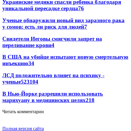
Украинские медики спасли ребенка благодаря
уникальной пересадке сердца
76
Ученые обнаружили новый вид заразного рака
у сомов: есть ли риск для людей
7
Свидетели Иеговы смягчили запрет на
переливание крови
4
В США на убийце испытают новую смертельную
инъекцию
3
4
ЛСД положительно влияет на психику -
ученые
52
3
104
В Нью-Йорке разрешили использовать
марихуану в медицинских целях
2
18
Читать комментарии
Полная версия сайта