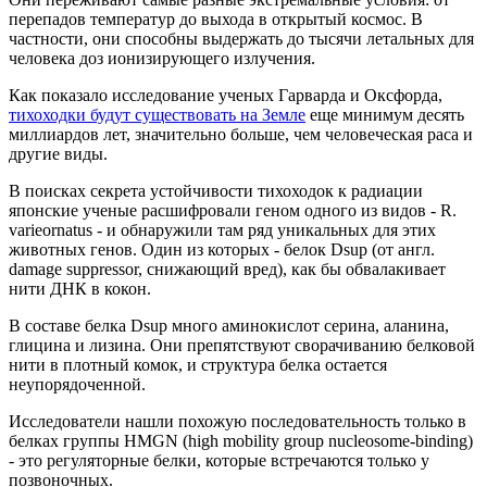
перепадов температур до выхода в открытый космос. В
частности, они способны выдержать до тысячи летальных для
человека доз ионизирующего излучения.
Как показало исследование ученых Гарварда и Оксфорда,
тихоходки будут существовать на Земле
еще минимум десять
миллиардов лет, значительно больше, чем человеческая раса и
другие виды.
В поисках секрета устойчивости тихоходок к радиации
японские ученые расшифровали геном одного из видов - R.
varieornatus - и обнаружили там ряд уникальных для этих
животных генов. Один из которых - белок Dsup (от англ.
damage suppressor, снижающий вред), как бы обвалакивает
нити ДНК в кокон.
В составе белка Dsup много аминокислот серина, аланина,
глицина и лизина. Они препятствуют сворачиванию белковой
нити в плотный комок, и структура белка остается
неупорядоченной.
Исследователи нашли похожую последовательность только в
белках группы HMGN (high mobility group nucleosome-binding)
- это регуляторные белки, которые встречаются только у
позвоночных.