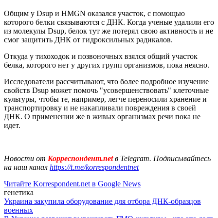
Общим у Dsup и HMGN оказался участок, с помощью
которого белки связываются с ДНК. Когда ученые удалили его
из молекулы Dsup, белок тут же потерял свою активность и не
смог защитить ДНК от гидроксильных радикалов.
Откуда у тихоходок и позвоночных взялся общий участок
белка, которого нет у других групп организмов, пока неясно.
Исследователи рассчитывают, что более подробное изучение
свойств Dsup может помочь "усовершенствовать" клеточные
культуры, чтобы те, например, легче переносили хранение и
транспортировку и не накапливали повреждения в своей
ДНК. О применении же в живых организмах речи пока не
идет.
Новости от
Корреспондент.net
в Telegram. Подписывайтесь
на наш канал
https://t.me/korrespondentnet
Читайте Korrespondent.net в Google News
генетика
Украина закупила оборудование для отбора ДНК-образцов
военных