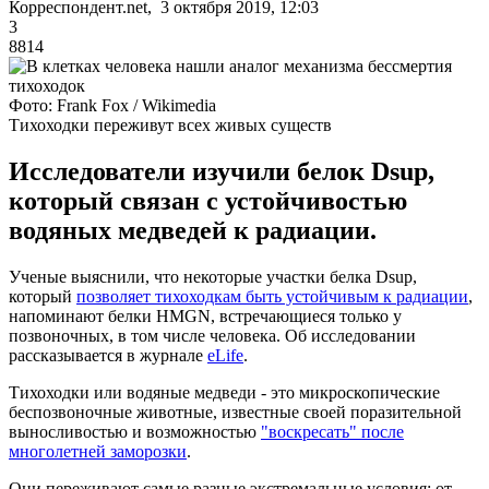
Корреспондент.net, 3 октября 2019, 12:03
3
8814
Фото: Frank Fox / Wikimedia
Тихоходки переживут всех живых существ
Исследователи изучили белок Dsup,
который связан с устойчивостью
водяных медведей к радиации.
Ученые выяснили, что некоторые участки белка Dsup,
который
позволяет тихоходкам быть устойчивым к радиации
,
напоминают белки HMGN, встречающиеся только у
позвоночных, в том числе человека. Об исследовании
рассказывается в журнале
eLife
.
Тихоходки или водяные медведи - это микроскопические
беспозвоночные животные, известные своей поразительной
выносливостью и возможностью
"воскресать" после
многолетней заморозки
.
Они переживают самые разные экстремальные условия: от