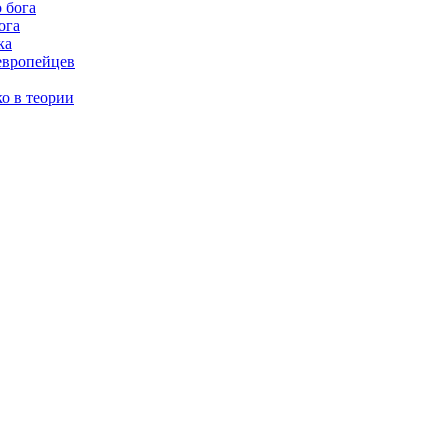
ога
ка
европейцев
о в теории