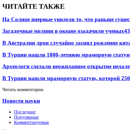
ЧИТАЙТЕ ТАКЖЕ
На Солнце впервые увидели то, что раньше сущес
Загадочные молнии в океане озадачили ученых
43
В Австралии дрон случайно заснял рождение кит
В Турции нашли 1800-летнюю мраморную статую 
Археологи сделали неожиданное открытие недале
В Турции нашли мраморную статую, которой 250
Читать комментарии
Новости науки
Последние
Популярные
Комментируемые