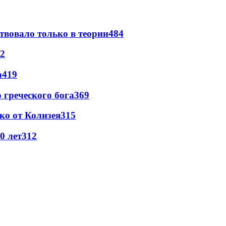
твовало только в теории
484
2
а
419
греческого бога
369
ко от Колизея
315
0 лет
312