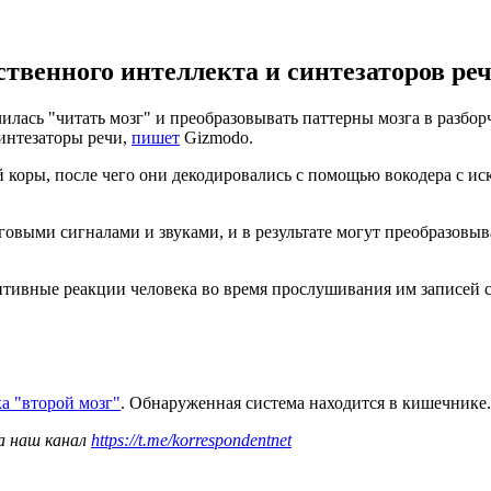
твенного интеллекта и синтезаторов реч
лась "читать мозг" и преобразовывать паттерны мозга в разбо
интезаторы речи,
пишет
Gizmodo.
й коры, после чего они декодировались с помощью вокодера с и
выми сигналами и звуками, и в результате могут преобразовыват
нитивные реакции человека во время прослушивания им записей 
а "второй мозг"
. Обнаруженная система находится в кишечнике.
а наш канал
https://t.me/korrespondentnet