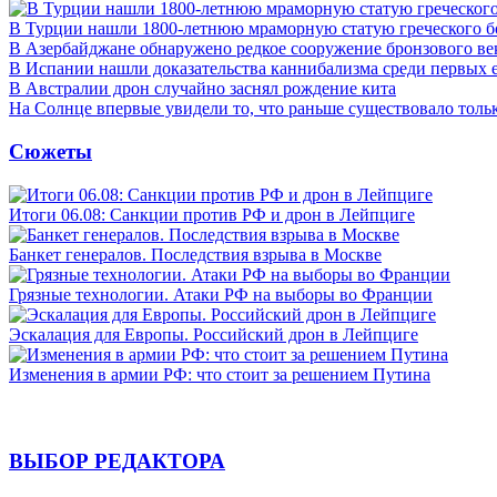
В Турции нашли 1800-летнюю мраморную статую греческого б
В Азербайджане обнаружено редкое сооружение бронзового ве
В Испании нашли доказательства каннибализма среди первых 
В Австралии дрон случайно заснял рождение кита
На Солнце впервые увидели то, что раньше существовало тольк
Сюжеты
Итоги 06.08: Санкции против РФ и дрон в Лейпциге
Банкет генералов. Последствия взрыва в Москве
Грязные технологии. Атаки РФ на выборы во Франции
Эскалация для Европы. Российский дрон в Лейпциге
Изменения в армии РФ: что стоит за решением Путина
ВЫБОР РЕДАКТОРА